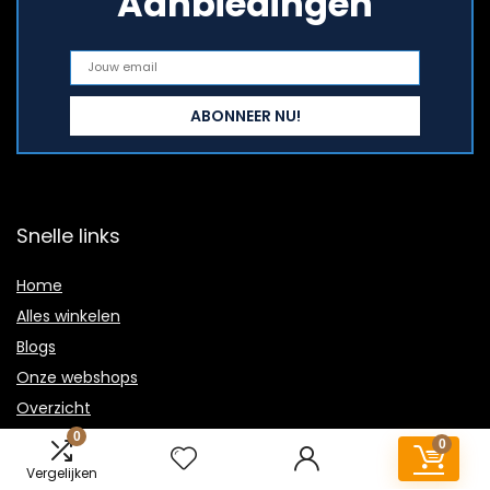
Aanbiedingen
Snelle links
Home
Alles winkelen
Blogs
Onze webshops
Overzicht
Adverteren
0
0
Vergelijken
Verklaringen