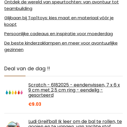
Ontdek de wereld van speurtochten: van avontuur tot
teambuilding
Glijbaan bij Top1toys: kies maat en materiaal vóór je
koopt
Persoonlijke cadeaus en inspiratie voor moederdag
De beste kinderzaklampen en meer voor avontuurlijke
gezinnen
Deal van de dag !!
Scratch - 6182025 - eendenvissen, 7 x 6 x
9 cm met 2,5 cm ring - eendelig -
gesorteerd
€
9.03
Ludi Greifball Ik leer om de bal te rollen, te
gooien en te vangen, van zachte stof,