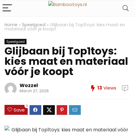
Home
»
Speelgoed
»
Glijbaan bij Top1toys: kies maat en
materiaal vóór je koopt
Speelgoed
Glijbaan bij Top1toys:
kies maat en materiaal
vóór je koopt
Wozzel
13
Views
March 27, 2026
0
Save