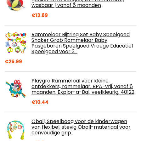
wasbaar | vanaf 6 maanden
€
13.69
Rammelaar Bijtring Set Baby Speelgoed
Shaker Grab Rammelaar Baby
Pasgeboren Speelgoed Vroege Educatief
Speelgoed voor 3…
€
25.99
Playgro Rammelbal voor kleine
ontdekkers, rammelaar, BPA-vrij, vanaf 6
maanden, Explor-a-Bal, veelkleurig, 40122
€
10.44
Oball, Speelboog voor de kinderwagen
van flexibel, stevig Oball-materiaal voor
eenvoudige grip.