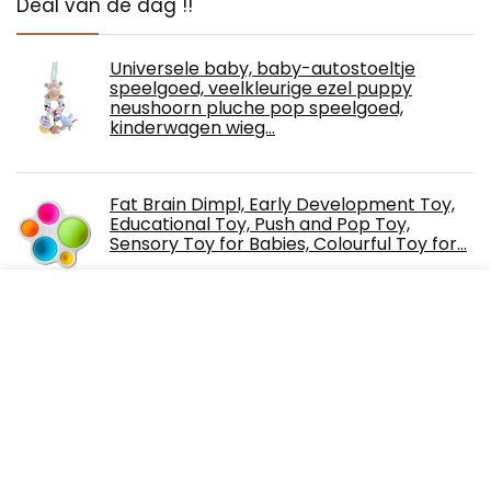
Deal van de dag !!
Universele baby, baby-autostoeltje
speelgoed, veelkleurige ezel puppy
neushoorn pluche pop speelgoed,
kinderwagen wieg…
Fat Brain Dimpl, Early Development Toy,
Educational Toy, Push and Pop Toy,
Sensory Toy for Babies, Colourful Toy for…
€
21.00
AIEX 1,5 inch dank u sticker folie bedankt
voor het ondersteunen van mijn kleine
zakelijke etiketten voor afdichting…
Playskool Busy Ball-ballenbaan,
speelgoed met 5 ballen voor baby’s vanaf