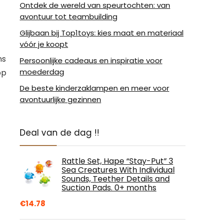
Ontdek de wereld van speurtochten: van
avontuur tot teambuilding
Glijbaan bij Top1toys: kies maat en materiaal
vóór je koopt
ns
Persoonlijke cadeaus en inspiratie voor
moederdag
pp
De beste kinderzaklampen en meer voor
avontuurlijke gezinnen
Deal van de dag !!
Rattle Set, Hape “Stay-Put” 3
Sea Creatures With Individual
Sounds, Teether Details and
Suction Pads. 0+ months
€
14.78