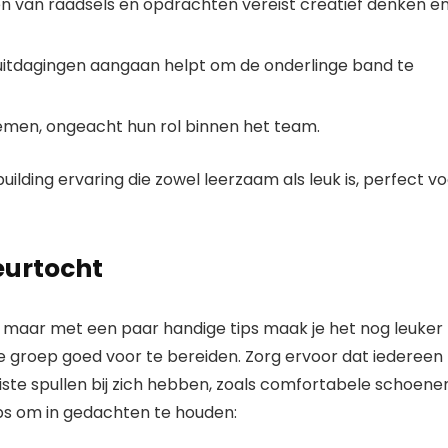
n van raadsels en opdrachten vereist creatief denken e
itdagingen aangaan helpt om de onderlinge band te
men, ongeacht hun rol binnen het team.
lding ervaring die zowel leerzaam als leuk is, perfect v
eurtocht
, maar met een paar handige tips maak je het nog leuker
 je groep goed voor te bereiden. Zorg ervoor dat iedereen
ste spullen bij zich hebben, zoals comfortabele schoene
ips om in gedachten te houden: