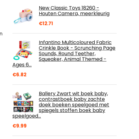
New Classic Toys 18260 -
Houten Camera, meerkleurig
€
12.71
n
Infantino Multicoloured Fabric
Crinkle Book - Scrunching Page
Sounds, Round Teether,
Squeaker, Animal Themed -
Ages 6…
€
6.82
f
Ballery Zwart wit boek baby,
contrastboek baby zachte
doek boeken speelgoed met
spiegels stoffen boek baby
speelgoed…
€
9.99