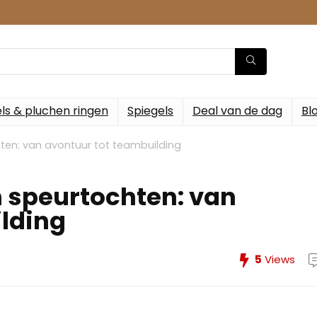
ls & pluchen ringen
Spiegels
Deal van de dag
Bl
ten: van avontuur tot teambuilding
 speurtochten: van
lding
5
Views