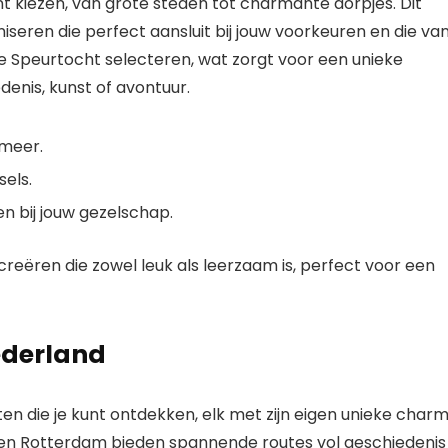
t kiezen, van grote steden tot charmante dorpjes. Dit
seren die perfect aansluit bij jouw voorkeuren en die va
e Speurtocht selecteren, wat zorgt voor een unieke
denis, kunst of avontuur.
meer.
els.
n bij jouw gezelschap.
reëren die zowel leuk als leerzaam is, perfect voor een
ederland
ten die je kunt ontdekken, elk met zijn eigen unieke char
 en Rotterdam bieden spannende routes vol geschiedenis