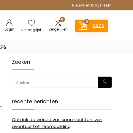
Nieuws en blogs lezen
0
0
€
0.00
Login
Vergelijken
verlanglijst
ogs
Zoeken
recente berichten
Ontdek de wereld van speurtochten: van
avontuur tot teambuilding