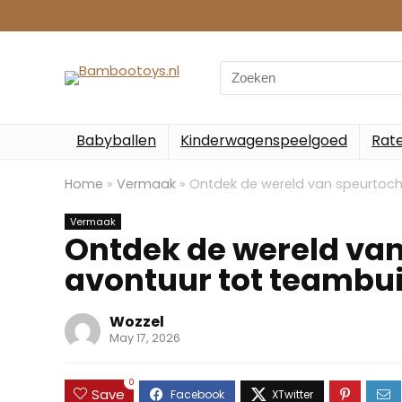
Search
for:
Babyballen
Kinderwagenspeelgoed
Rate
Home
»
Vermaak
»
Ontdek de wereld van speurtoch
Vermaak
Ontdek de wereld van
avontuur tot teambui
Wozzel
May 17, 2026
0
Save