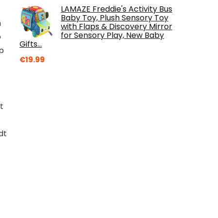
LAMAZE Freddie's Activity Bus
Baby Toy, Plush Sensory Toy
n
with Flaps & Discovery Mirror
for Sensory Play, New Baby
p
Gifts…
pp
€
19.99
t
dt