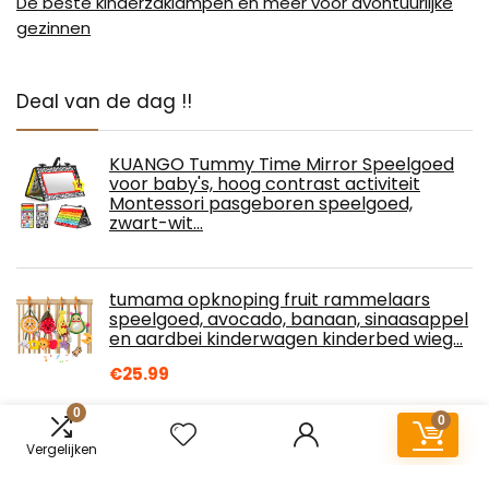
De beste kinderzaklampen en meer voor avontuurlijke
gezinnen
Deal van de dag !!
KUANGO Tummy Time Mirror Speelgoed
voor baby's, hoog contrast activiteit
Montessori pasgeboren speelgoed,
zwart-wit…
tumama opknoping fruit rammelaars
speelgoed, avocado, banaan, sinaasappel
en aardbei kinderwagen kinderbed wieg…
€
25.99
0
0
Doe-het-zelf-speelgoed op zonne-
Vergelijken
energie, voor kinderen, mini-zonnestroom,
op zonne-energie, auto, speelgoed,