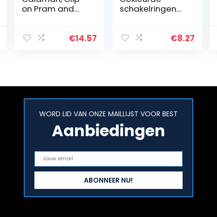
on Pram and
schakelringen
Pushchair
loopy loops 24
Newborn Baby
stuks
Sensory Toy for
€
14.57
€
8.27
Babies Boys and
Girls from 0 to
6…
WORD LID VAN ONZE MAILLIJST VOOR BEST
Aanbiedingen