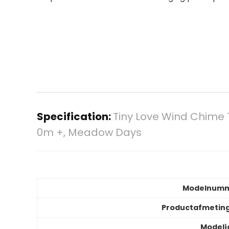
Specification:
Tiny Love Wind Chime
0m +, Meadow Days
Modelnum
Productafmetin
Modelj