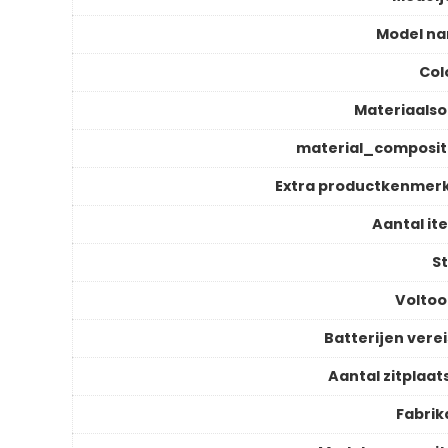
Model n
Col
Materiaalso
material_composit
Extra productkenmer
Aantal it
St
Voltoo
Batterijen verei
Aantal zitplaat
Fabrik