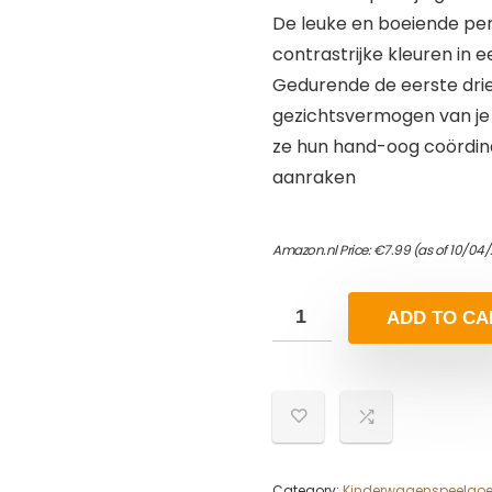
De leuke en boeiende per
contrastrijke kleuren in 
Gedurende de eerste dri
gezichtsvermogen van je
ze hun hand-oog coördin
aanraken
Amazon.nl Price:
€
7.99
(as of 10/04/
ADD TO CA
Category:
Kinderwagenspeelgo