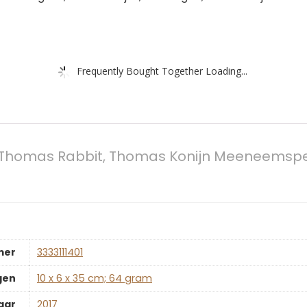
Frequently Bought Together Loading...
 Thomas Rabbit, Thomas Konijn Meeneemspee
mer
‎3333111401
gen
‎10 x 6 x 35 cm; 64 gram
aar
‎2017