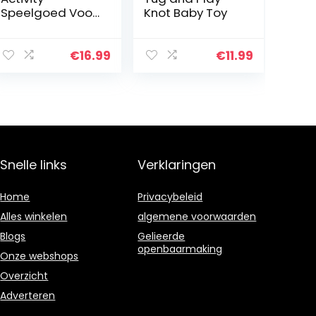
Speelgoed Voor
Knot Baby Toy
Motoriek Om Op
Te Hangen, Voor
Baby’S En
€
16.99
€
11.99
Peuters Vanaf
0+ Maanden,
25Cm, Vleermuis
Snelle links
Verklaringen
Home
Privacybeleid
Alles winkelen
algemene voorwaarden
Blogs
Gelieerde
openbaarmaking
Onze webshops
Overzicht
Adverteren