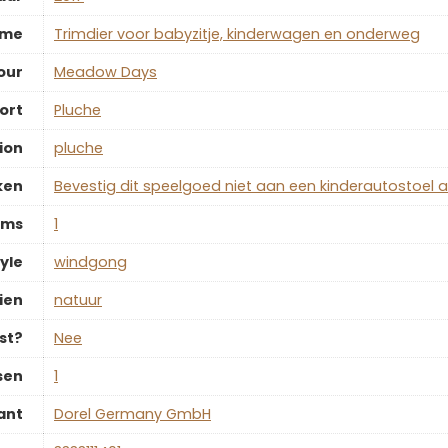
ame
‎Trimdier voor babyzitje, kinderwagen en onderweg
our
‎Meadow Days
ort
‎Pluche
ion
‎pluche
ken
‎Bevestig dit speelgoed niet aan een kinderautostoel al
ems
‎1
yle
‎windgong
ien
‎natuur
st?
‎Nee
sen
‎1
ant
‎Dorel Germany GmbH