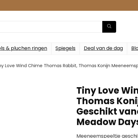
ls & pluchen ringen
Spiegels
Deal van de dag
Bl
ny Love Wind Chime Thomas Rabbit, Thomas Konijn Meeneemspe
Tiny Love Wi
Thomas Koni
Geschikt van
Meadow Day
Meeneemspeeltje geschik