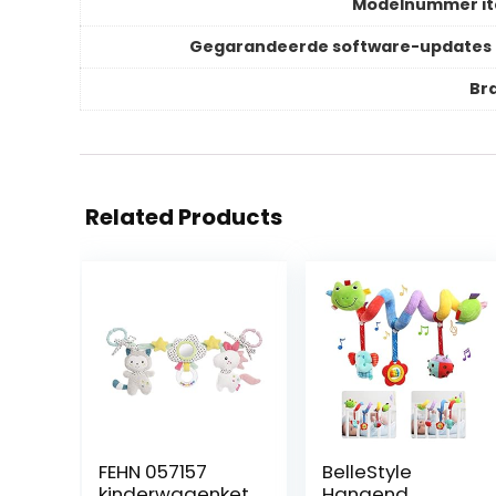
Modelnummer i
Gegarandeerde software-updates 
Br
Related Products
FEHN 057157
BelleStyle
kinderwagenket
Hangend