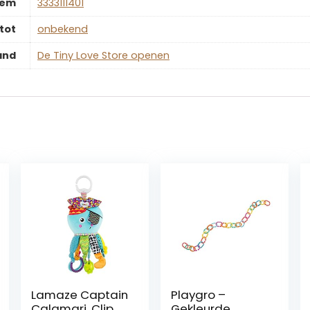
tem
‎3333111401
tot
‎onbekend
and
De Tiny Love Store openen
Lamaze Captain
Playgro –
Calamari, Clip
Gekleurde