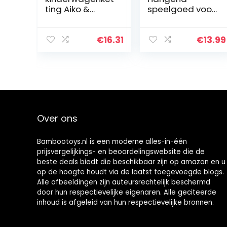
ting Aiko &
speelgoed voor
Yuki/mobiele
baby’s,
ketting met
kinderwagen,
hangerfiguren
spiraalspeelgoe
€
16.31
€
13.99
voor het
d, voor het
ophangen aan
ophangen van
kinderwagen…
babybedspeelg
oed, voor…
Over ons
Bambootoys.nl is een moderne alles-in-één
prijsvergelijkings- en beoordelingswebsite die de
beste deals biedt die beschikbaar zijn op amazon en u
op de hoogte houdt via de laatst toegevoegde blogs.
Alle afbeeldingen zijn auteursrechtelijk beschermd
door hun respectievelijke eigenaren. Alle geciteerde
inhoud is afgeleid van hun respectievelijke bronnen.