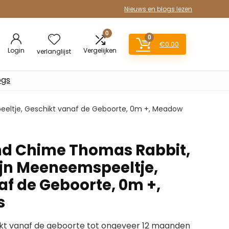
Nieuws en blogs lezen
0
0
€
0.00
Login
Vergelijken
verlanglijst
ogs
eltje, Geschikt vanaf de Geboorte, 0m +, Meadow
nd Chime Thomas Rabbit,
jn Meeneemspeeltje,
af de Geboorte, 0m +,
s
t vanaf de geboorte tot ongeveer 12 maanden