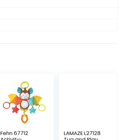
Fehn 67712
LAMAZE L27128
Activity-
Tug and Play