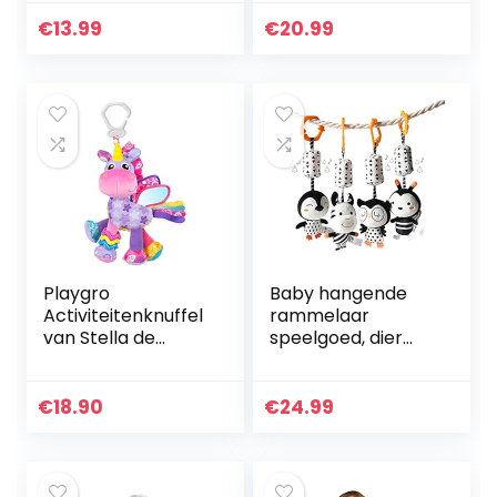
kinderwagen,
ketting met
spiraalspeelgoed,
schattige figuren
€
13.99
€
20.99
voor het
voor het flexibel
ophangen van
ophangen aan…
babybedspeelgoe
d, voor…
Playgro
Baby hangende
Activiteitenknuffel
rammelaar
van Stella de
speelgoed, dier
eenhoorn,
Pluchen speelgoed
kinderwagenspeel
Babyratels,zacht
tje,
pluche
€
18.90
€
24.99
kinderwagenspeel
wandelwagenspee
goed, vanaf 0
lgoed voor
maanden, roze…
pasgeborenen…