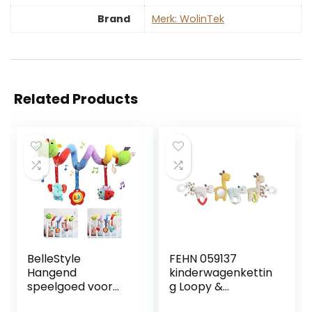
Brand
Merk: WolinTek
Related Products
BelleStyle
FEHN 059137
Hangend
kinderwagenkettin
speelgoed voor
g Loopy &
baby’s,
Lotta/mobiele