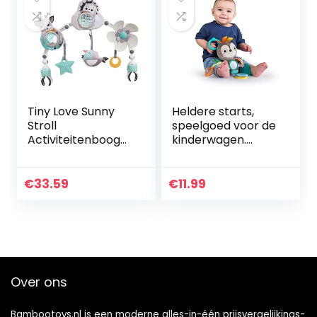
Tiny Love Sunny
Heldere starts,
Stroll
speelgoed voor de
Activiteitenboog
kinderwagen.
met Ratelende
luipaar. multicolor
Speeltjes, 0m+,
Verstelbare Clips
€
33.59
€
11.99
die passen op elke
Kinderwagen…
Over ons
Bambootoys.nl is een moderne alles-in-één prijsvergelijkings-