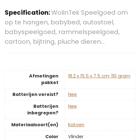
Specification:
WolinTek Speelgoed om
op te hangen, babybed, autostoel,
babyspeelgoed, rammelspeelgoed,
cartoon, bijtring, pluche dieren…
Afmetingen
‎18.2 x 15.5 x 7.5 cm; 110 gram
pakket
Batterijen vereist?
‎Nee
Batterijen
‎Nee
inbegrepen?
Materiaalsoort(en)
‎Katoen
Color
‎Vlinder