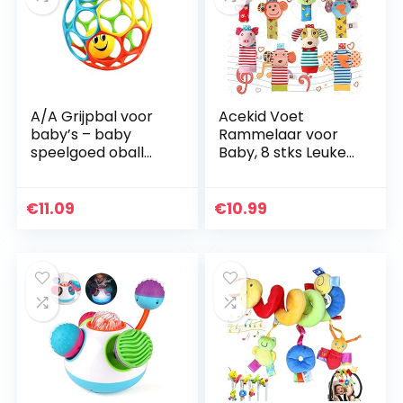
A/A Grijpbal voor
Acekid Voet
baby’s – baby
Rammelaar voor
speelgoed oball
Baby, 8 stks Leuke
grijpbal – baby
Fluwelen Dier Pols
sensorische ballen
Rammelaars en
flexibele en lichte
Voetzoeker Set,
€
11.09
€
10.99
zuigelingbaby…
Developmental
Zacht…