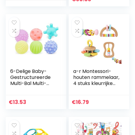
speelgoed…
ballen zonder
gevaarlijke…
6-Delige Baby-
a-r Montessori-
Gestructureerde
houten rammelaar,
Multi-Bal Multi-
4 stuks kleurrijke
Touch
houten educatieve
Getextureerde
grijframmelaar
Zintuigen
voor
€
13.53
€
16.79
Aanrakende
pasgeborenen
Trainingsbal
Montessori…
Speelgoed
Cadeau…