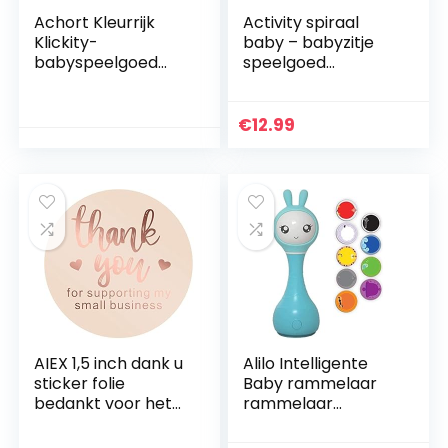
Achort Kleurrijk
Activity spiraal
Klickity-
baby – babyzitje
babyspeelgoed
speelgoed
Zintuiglijke babybal
kinderwagen baby
voor training Hand-
voor sensory
oogcoördinatie,
exploratie activiteit
€
12.99
baby-zachte…
spiraal pluche
speelgoed…
AIEX 1,5 inch dank u
Alilo Intelligente
sticker folie
Baby rammelaar
bedankt voor het
rammelaar
ondersteunen van
babypoppen pop
mijn kleine zakelijke
Baby Smart Bunny