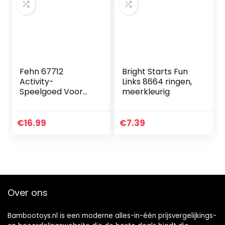
Fehn 67712
Bright Starts Fun
Activity-
Links 8664 ringen,
Speelgoed Voor
meerkleurig
Motoriek Om Op
Te Hangen, Voor
Baby’S En Peuters
€
16.99
€
7.39
Vanaf 0+
Maanden, 25Cm,
Vleermuis
Over ons
Bambootoys.nl is een moderne alles-in-één prijsvergelijkings-