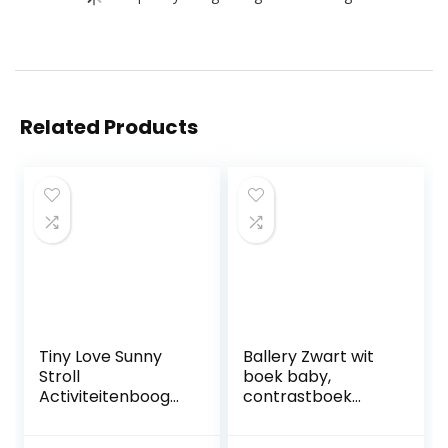
Related Products
Tiny Love Sunny
Ballery Zwart wit
Stroll
boek baby,
Activiteitenboog
contrastboek
met Ratelende
baby zachte doek
Speeltjes, 0m+,
boeken speelgoed