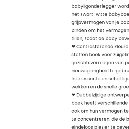
babyligonderlegger worde
het zwart-witte babyboe
grijpvermogen van je baby
binden om het vermogen 
tillen, zodat de baby bew
❤ Contrasterende kleure
stoffen boek voor zuigeli
gezichtsvermogen van pa
nieuwsgierigheid te gebru
Interessante en schattig
wekken en de snelle gro
❤ Dubbelzijdige ontwerpen
boek heeft verschillende
ook om hun vermogen te
te concentreren. die de
eindeloos plezier te geve