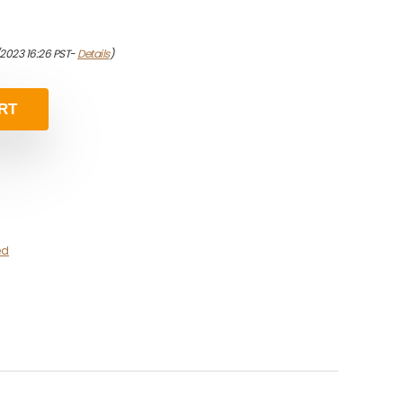
/2023 16:26 PST-
Details
)
RT
ed