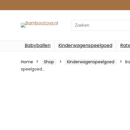
Search
for:
Babyballen
Kinderwagenspeelgoed
Rate
Home
Shop
Kinderwagenspeelgoed
Ba
speelgoed…