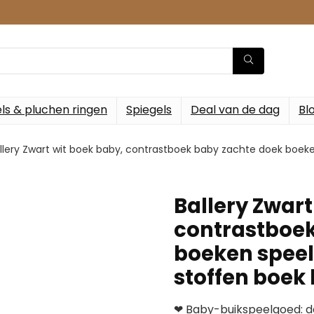
ls & pluchen ringen
Spiegels
Deal van de dag
Bl
llery Zwart wit boek baby, contrastboek baby zachte doek boek
Ballery Zwart
contrastboek
boeken speel
stoffen boek
❤ Baby-buikspeelgoed: d