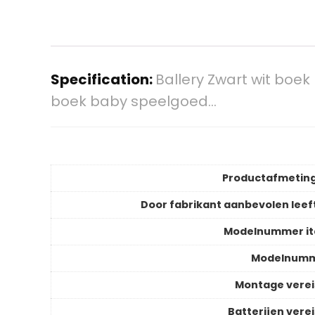
Specification:
Ballery Zwart wit boe
boek baby speelgoed…
Productafmetin
Door fabrikant aanbevolen leeft
Modelnummer i
Modelnum
Montage verei
Batterijen verei