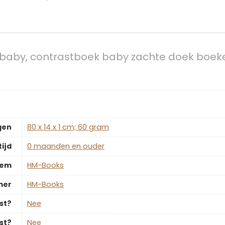
k baby, contrastboek baby zachte doek boek
gen
‎80 x 14 x 1 cm; 60 gram
ijd
‎0 maanden en ouder
tem
‎HM-Books
mer
‎HM-Books
st?
‎Nee
st?
‎Nee