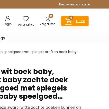
Nieuws en blogs lezen
0
0
€
0.00
Login
Vergelijken
verlanglijst
ogs
en speelgoed met spiegels stoffen boek baby
 wit boek baby,
 baby zachte doek
goed met spiegels
 baby speelgoed…
eze zwart-witte zachte boeken kunnen als