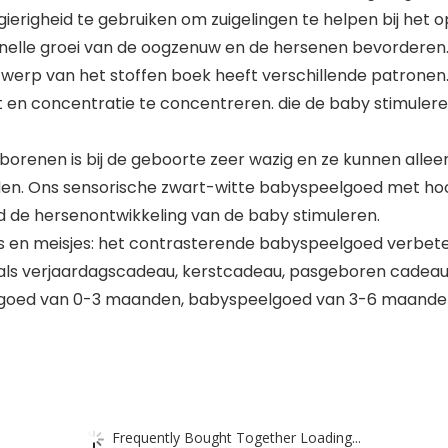
erigheid te gebruiken om zuigelingen te helpen bij het o
nelle groei van de oogzenuw en de hersenen bevorderen
ntwerp van het stoffen boek heeft verschillende patrone
en concentratie te concentreren. die de baby stimuler
geborenen is bij de geboorte zeer wazig en ze kunnen alle
iden. Ons sensorische zwart-witte babyspeelgoed met ho
ijd de hersenontwikkeling van de baby stimuleren.
 en meisjes: het contrasterende babyspeelgoed verbete
by als verjaardagscadeau, kerstcadeau, pasgeboren cadea
goed van 0-3 maanden, babyspeelgoed van 3-6 maande
Frequently Bought Together Loading...