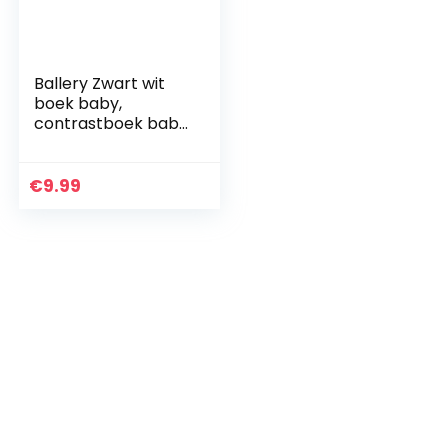
Ballery Zwart wit
boek baby,
contrastboek baby
zachte doek
boeken speelgoed
met spiegels
€
9.99
stoffen boek baby
speelgoed…