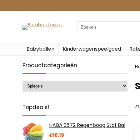
Search
for:
Babyballen
Kinderwagenspeelgoed
Rate
Productcategorieën
H
S
Topdeals!!
Sh
HABA 3672 Regenboog Stof Bal
€
18.19