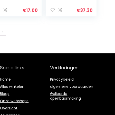
eelgoed Doek
Educational
eken Baby
Game – Water-
€
17.00
€
37.30
ntessori
Based Paint –
peelgoed
from 18 Months,
schenken Voor
J05069
by’s 0…
→
Snelle links
Verklaringen
Home
Privacybeleid
Alles winkelen
algemene voorwaarden
Blogs
Gelieerde
openbaarmaking
Onze webshops
Overzicht