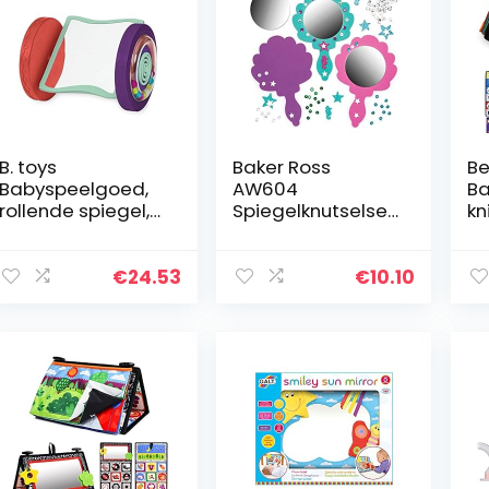
B. toys
Baker Ross
Be
Babyspeelgoed,
AW604
Ba
rollende spiegel,
Spiegelknutselset
kn
kruipspeelgoed
s zeemeermin
b
en in buikligging
versieren je eigen
0
spelen,
handgemaakte
sp
€
24.53
€
10.10
babyspeelgoed
schuimrubber
zw
vanaf 0
zeemeerminnens
co
maanden, PVC-
piegel (4-pack…
b
en…