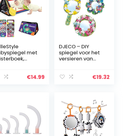
lleStyle
DJECO – DIY
byspiegel met
spiegel voor het
isterboek,
versieren van
abyspeelgoed
snoep bloemen
-6 maanden,
(DJ07908).
eelgoed met
€
14.99
€
19.32
art-wit
ntrastpatroon,
abyboeken…