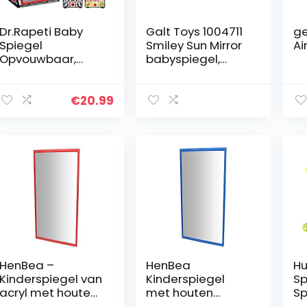
Dr.Rapeti Baby
Galt Toys 1004711
g
Spiegel
Smiley Sun Mirror
Ai
Opvouwbaar,
babyspiegel,
Speelgoed
meerkleurig
Kinderen, Spiegel
Speelgoed met
€
20.99
Zwart Wit
Contrast Patroon,
Baby Educatief…
HenBea –
HenBea
Hu
Kinderspiegel van
Kinderspiegel
Sp
acryl met houten
met houten
S
frame, rood, 120 x
frame, kunststof,
P