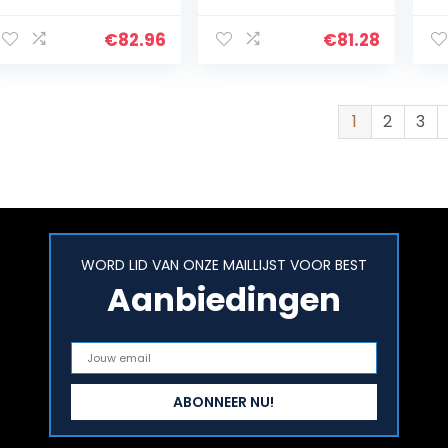
50 cm (755/B1)
blauw, 120 x 65 cm
Sp
Bo
€
82.96
€
81.28
Mo
S
Ge
Ba
1
2
3
WORD LID VAN ONZE MAILLIJST VOOR BEST
Aanbiedingen