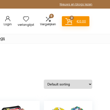
Nieuws en blogs lezen
0
0
€
0.00
Login
Vergelijken
verlanglijst
ogs