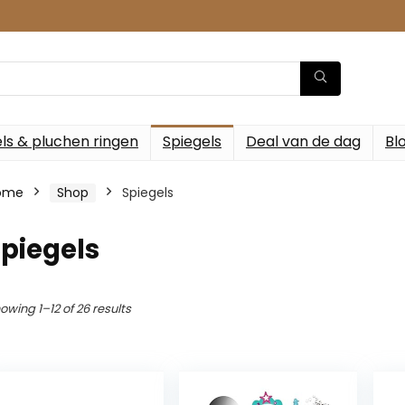
ls & pluchen ringen
Spiegels
Deal van de dag
Bl
ome
Shop
Spiegels
piegels
owing 1–12 of 26 results