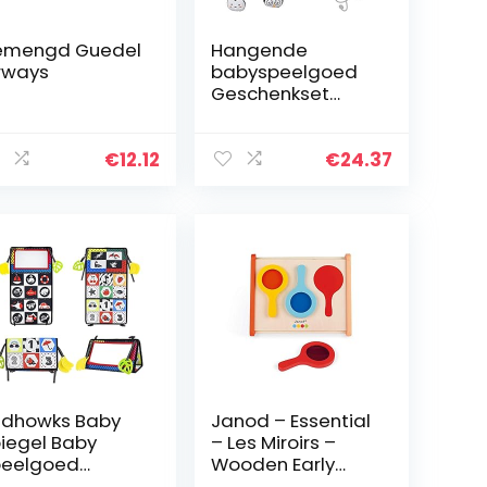
emengd Guedel
Hangende
rways
babyspeelgoed
Geschenkset
Spiegel Zwart-wit
Pluche
Rammelaars
€
12.12
€
24.37
Ringen en
kreukeldoek Boek
voor
kinderwagen…
dhowks Baby
Janod – Essential
iegel Baby
– Les Miroirs –
peelgoed
Wooden Early
asgeboren
Learning