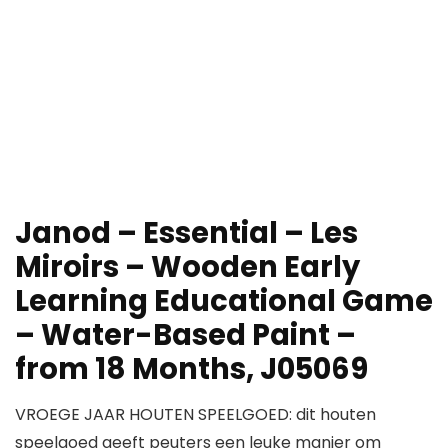
Janod – Essential – Les
Miroirs – Wooden Early
Learning Educational Game
– Water-Based Paint –
from 18 Months, J05069
VROEGE JAAR HOUTEN SPEELGOED: dit houten
speelgoed geeft peuters een leuke manier om