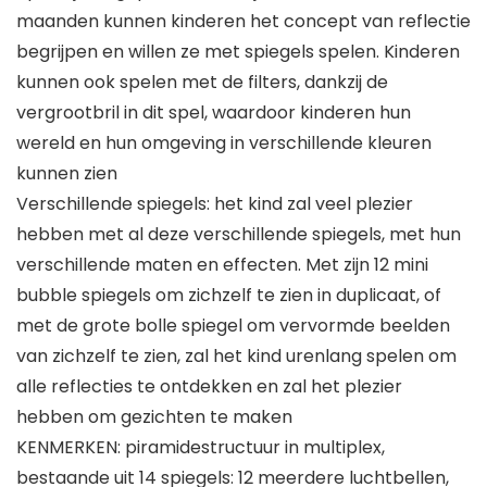
maanden kunnen kinderen het concept van reflectie
begrijpen en willen ze met spiegels spelen. Kinderen
kunnen ook spelen met de filters, dankzij de
vergrootbril in dit spel, waardoor kinderen hun
wereld en hun omgeving in verschillende kleuren
kunnen zien
Verschillende spiegels: het kind zal veel plezier
hebben met al deze verschillende spiegels, met hun
verschillende maten en effecten. Met zijn 12 mini
bubble spiegels om zichzelf te zien in duplicaat, of
met de grote bolle spiegel om vervormde beelden
van zichzelf te zien, zal het kind urenlang spelen om
alle reflecties te ontdekken en zal het plezier
hebben om gezichten te maken
KENMERKEN: piramidestructuur in multiplex,
bestaande uit 14 spiegels: 12 meerdere luchtbellen,