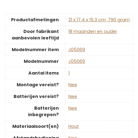
Productafmetingen
‎21 x 17.4 x 15.3 cm; 790 gram
Door fabrikant
‎18 maanden en ouder
aanbevolen leeftijd
Modelnummer item
‎J05069
Modelnummer
‎J05069
Aantal items
‎1
Montage vereist?
‎Nee
Batterijen vereist?
‎Nee
Batterijen
‎Nee
inbegrepen?
Materiaalsoort(en)
‎Hout
Afstandsbediening
‎Nee