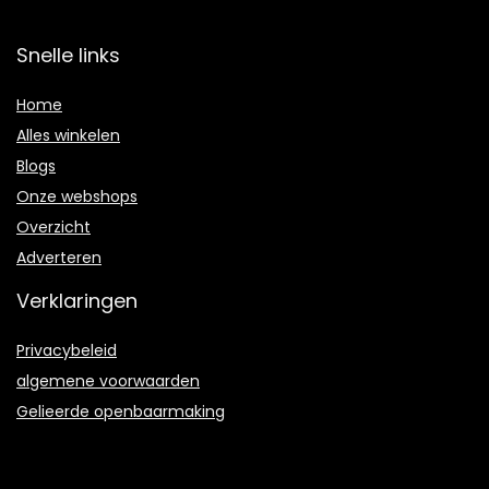
Snelle links
Home
Alles winkelen
Blogs
Onze webshops
Overzicht
Adverteren
Verklaringen
Privacybeleid
algemene voorwaarden
Gelieerde openbaarmaking