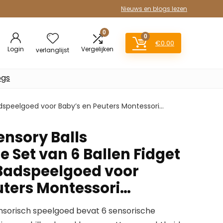
Nieuws en blogs lezen
0
0
€
0.00
Login
Vergelijken
verlanglijst
ogs
adspeelgoed voor Baby’s en Peuters Montessori…
nsory Balls
 Set van 6 Ballen Fidget
Badspeelgoed voor
uters Montessori…
nsorisch speelgoed bevat 6 sensorische