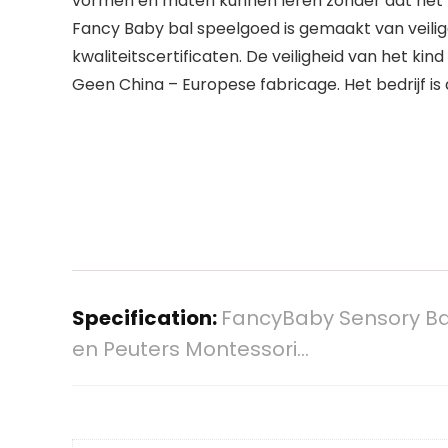
vormen en maten kunnen leren zonder dat het 
Fancy Baby bal speelgoed is gemaakt van veilige
kwaliteitscertificaten. De veiligheid van het kin
Geen China – Europese fabricage. Het bedrijf is 
Specification:
FancyBaby Sensory Bal
en Peuters Montessori…