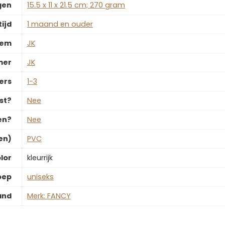
gen
‎15.5 x 11 x 21.5 cm; 270 gram
ijd
‎1 maand en ouder
tem
‎JK
mer
‎JK
ers
‎1-3
st?
‎Nee
en?
‎Nee
en)
‎PVC
lor
‎kleurrijk
oep
‎uniseks
and
Merk: FANCY