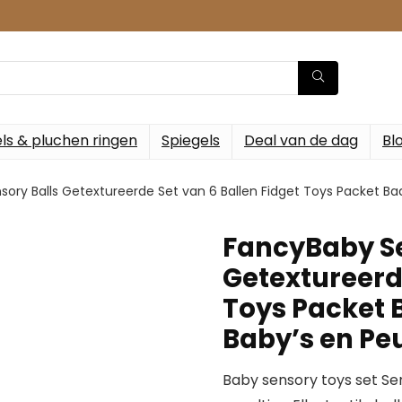
ls & pluchen ringen
Spiegels
Deal van de dag
Bl
ory Balls Getextureerde Set van 6 Ballen Fidget Toys Packet B
FancyBaby Se
Getextureerde
Toys Packet 
Baby’s en Pe
Baby sensory toys set Se