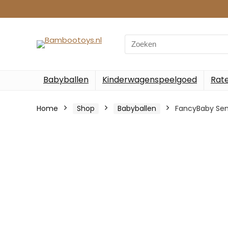
Search
for:
Babyballen
Kinderwagenspeelgoed
Rate
Home
Shop
Babyballen
FancyBaby Sens