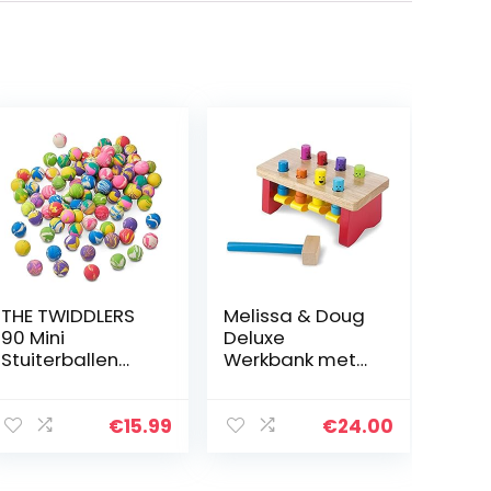
THE TWIDDLERS
Melissa & Doug
90 Mini
Deluxe
Stuiterballen
Werkbank met
Speelgoed voor
hamer | Houten
Kinderen,
Speelgoed |
Jongens en
Ontwikkelingssp
€
15.99
€
24.00
Meisjes (25mm,
eelgoed |
Veelkleurig) –
Creatief spelen |