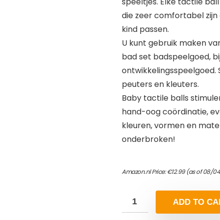
speeltjes. Elke tactile bal
die zeer comfortabel zij
kind passen.
U kunt gebruik maken van
bad set badspeelgoed, bi
ontwikkelingsspeelgoed. 
peuters en kleuters.
Baby tactile balls stimul
hand-oog coördinatie, ev
kleuren, vormen en maten
onderbroken!
Amazon.nl Price:
€
12.99
(as of 08/04
ADD TO CA