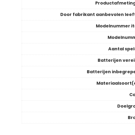
Productafmetin
Door fabrikant aanbevolen leeft
Modelnummer i
Modelnum
Aantal spel
Batterijen verei
Batterijen inbegrep
Materiaalsoort(
Co
Doelgr
Br