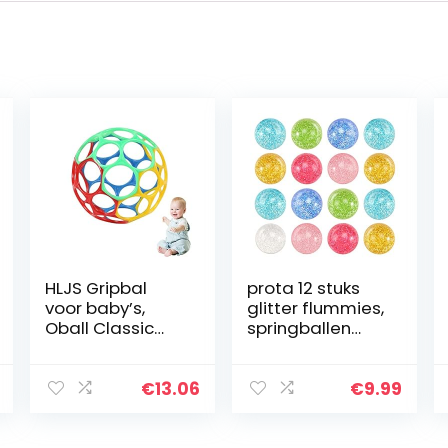
HLJS Gripbal
prota 12 stuks
voor baby’s,
glitter flummies,
Oball Classic
springballen
babyspeelgoed,
voor kinderen,
kinderen,
glitter flummies,
grijpbal,
kleine flummis,
€
13.06
€
9.99
sensorisch
als
speelgoed,
gastgeschenk,