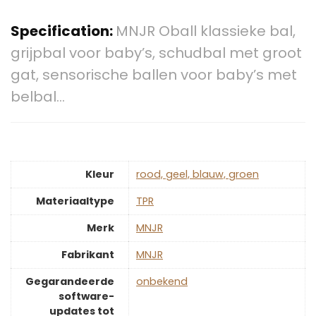
Specification:
MNJR Oball klassieke bal,
grijpbal voor baby’s, schudbal met groot
gat, sensorische ballen voor baby’s met
belbal…
Kleur
‎rood, geel, blauw, groen
Materiaaltype
‎TPR
Merk
‎MNJR
Fabrikant
‎MNJR
Gegarandeerde
‎onbekend
software-
updates tot