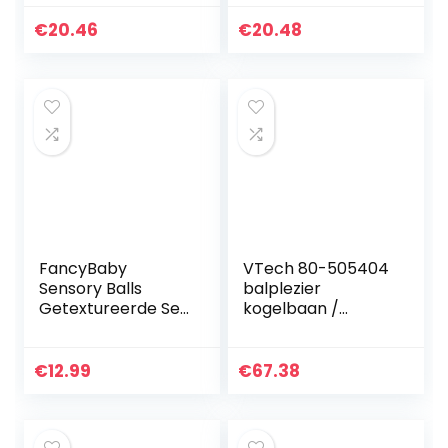
vanaf 6 maanden
Nederlands
€
20.46
€
20.48
Ontwikkeling
Motoriek
FancyBaby
VTech 80-505404
Sensory Balls
balplezier
Getextureerde Set
kogelbaan /
van 6 Ballen Fidget
babyspeelgoed,
Toys Packet
meerkleurig
Badspeelgoed
€
12.99
€
67.38
voor Baby’s en
Peuters
Montessori…