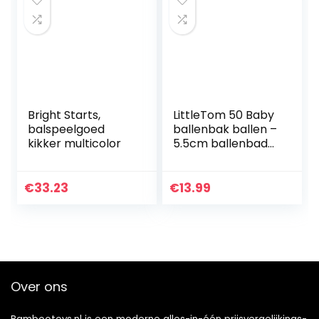
Bright Starts,
LittleTom 50 Baby
balspeelgoed
ballenbak ballen –
kikker multicolor
5.5cm ballenbad
speelballen voor
kinderen vanaf 0
jaar
€
33.23
€
13.99
Over ons