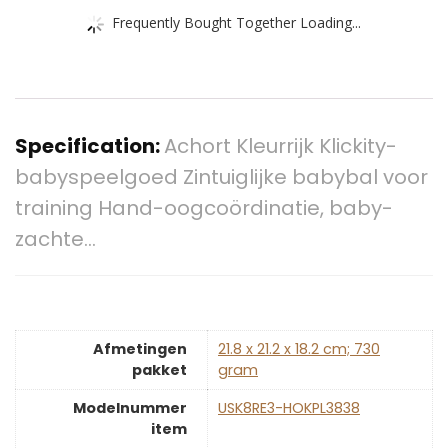
Frequently Bought Together Loading...
Specification:
Achort Kleurrijk Klickity-
babyspeelgoed Zintuiglijke babybal voor
training Hand-oogcoördinatie, baby-
zachte…
Afmetingen
‎21.8 x 21.2 x 18.2 cm; 730
pakket
gram
Modelnummer
‎USK8RE3-HOKPL3838
item