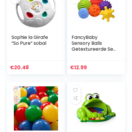
Sophie la Girafe
FancyBaby
“So Pure” sobal
Sensory Balls
Getextureerde Set
van 6 Ballen Fidget
Toys Packet
Badspeelgoed
€
20.48
€
12.99
voor Baby’s en
Peuters
Montessori…