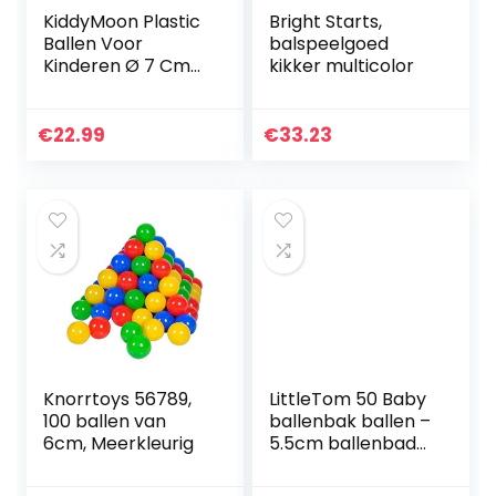
KiddyMoon Plastic
Bright Starts,
Ballen Voor
balspeelgoed
Kinderen Ø 7 Cm
kikker multicolor
Kleurig
Gecertificerd
Gemakt In EU,
€
22.99
€
33.23
Geel-Groen-
Blauw-Rood-
Oranje,100…
Knorrtoys 56789,
LittleTom 50 Baby
100 ballen van
ballenbak ballen –
6cm, Meerkleurig
5.5cm ballenbad
speelballen voor
kinderen vanaf 0