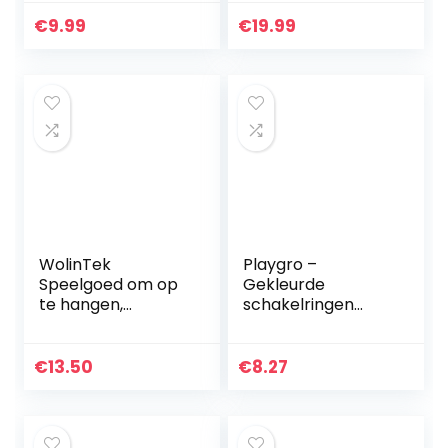
boeken speelgoed
om op te hangen
met spiegels
aan kinderwagen,
€
9.99
€
19.99
stoffen boek baby
babyschaal of
speelgoed…
kinderbed…
WolinTek
Playgro –
Speelgoed om op
Gekleurde
te hangen,
schakelringen
babybed,
loopy loops 24
autostoel,
stuks
babyspeelgoed,
€
13.50
€
8.27
rammelspeelgoed,
cartoon, bijtring,
pluche dieren…