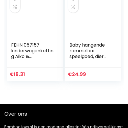
FEHN 057157
Baby hangende
kinderwagenkettin
rammelaar
g Aiko &
speelgoed, dier
Yuki/mobiele
Pluchen speelgoed
ketting met
Babyratels,zacht
hangerfiguren
pluche
€
16.31
€
24.99
voor het
wandelwagenspee
ophangen aan
lgoed voor
kinderwagen…
pasgeborenen…
Over ons
Bambootoys.nl is een moderne alles-in-één prijsvergelijkings-