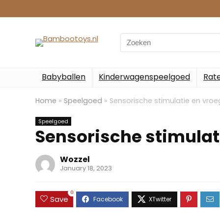
Search
for:
Babyballen
Kinderwagenspeelgoed
Rate
Home
»
Speelgoed
»
Sensorische stimulatie en vro
Speelgoed
Sensorische stimulat
Wozzel
January 18, 2023
0
Save