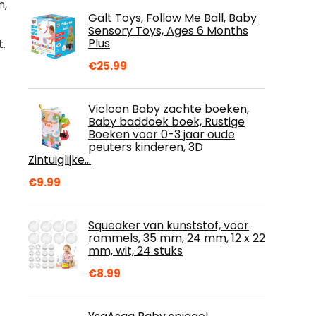
n,
Galt Toys, Follow Me Ball, Baby
Sensory Toys, Ages 6 Months
Plus
.
€
25.99
Vicloon Baby zachte boeken,
Baby baddoek boek, Rustige
Boeken voor 0-3 jaar oude
peuters kinderen, 3D
Zintuiglijke…
€
9.99
Squeaker van kunststof, voor
rammels, 35 mm, 24 mm, 12 x 22
mm, wit, 24 stuks
€
8.99