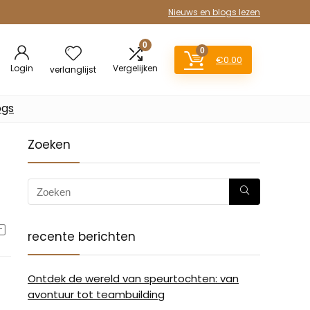
Nieuws en blogs lezen
0
0
€
0.00
Login
Vergelijken
verlanglijst
ogs
Zoeken
recente berichten
Ontdek de wereld van speurtochten: van
avontuur tot teambuilding