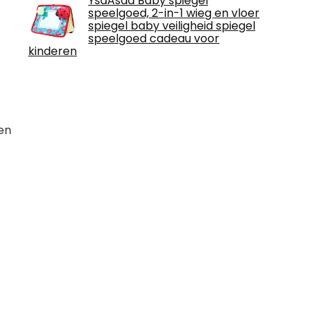
YsaAsaa Baby spiegel
speelgoed, 2-in-1 wieg en vloer
spiegel baby veiligheid spiegel
speelgoed cadeau voor
kinderen
en