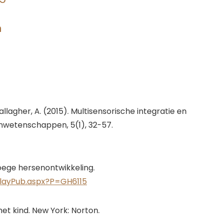
n
allagher, A. (2015). Multisensorische integratie en
enwetenschappen, 5(1), 32-57.
roege hersenontwikkeling.
splayPub.aspx?P=GH6115
 het kind. New York: Norton.