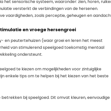
a het sensorische systeem, waaronder: zien, horen, ruike
mulatie versterkt de verbindingen van de hersenen.
eve vaardigheden, zoals perceptie, geheugen en aandacht
stimulatie en vroege hersengroei
y- en peutertehuizen (waar groei en leren het meest
arheid van stimulerend speelgoed toekomstig mentaal
ikkeling ondersteunt.
peelgoed te kiezen om mogelijkheden voor zintuiglijke
zijn enkele tips om te helpen bij het kiezen van het beste
e betrekken bij speelgoed. Dit omvat kleuren, eenvoudige