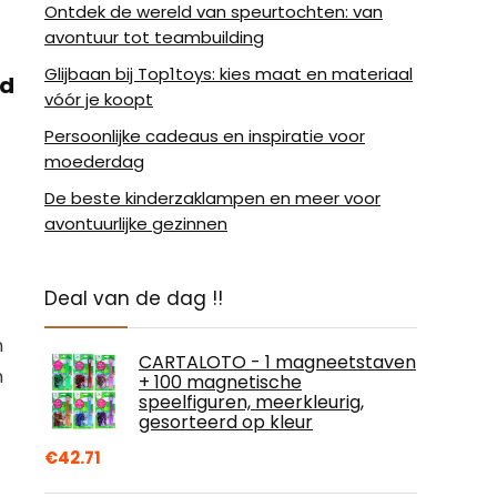
Ontdek de wereld van speurtochten: van
avontuur tot teambuilding
Glijbaan bij Top1toys: kies maat en materiaal
jd
vóór je koopt
Persoonlijke cadeaus en inspiratie voor
moederdag
De beste kinderzaklampen en meer voor
avontuurlijke gezinnen
Deal van de dag !!
n
CARTALOTO - 1 magneetstaven
n
+ 100 magnetische
speelfiguren, meerkleurig,
gesorteerd op kleur
€
42.71