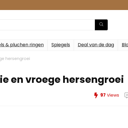
ls & pluchen ringen
Spiegels
Deal van de dag
Bl
ege hersengroei
ie en vroege hersengroei
97
Views