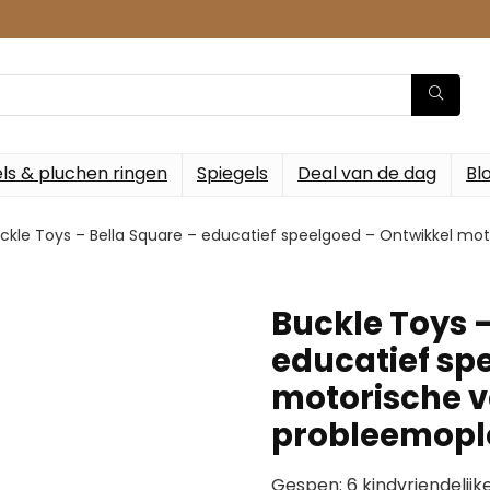
ls & pluchen ringen
Spiegels
Deal van de dag
Bl
ckle Toys – Bella Square – educatief speelgoed – Ontwikkel mo
Buckle Toys –
educatief sp
motorische 
probleemopl
Gespen: 6 kindvriendelijk