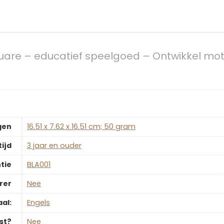
quare – educatief speelgoed – Ontwikkel mo
gen
‎16.51 x 7.62 x 16.51 cm; 50 gram
ijd
‎3 jaar en ouder
tie
‎BLA001
rer
‎Nee
aal:
‎Engels
st?
‎Nee