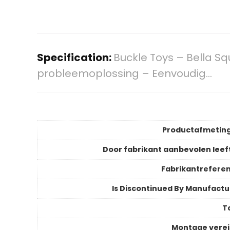
Specification:
Buckle Toys – Bella S
probleemoplossing – Eenvoudig…
Productafmetin
Door fabrikant aanbevolen leeft
Fabrikantreferen
Is Discontinued By Manufactu
T
Montage verei