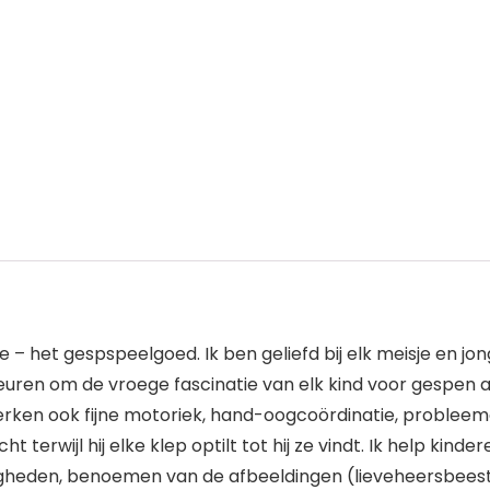
– het gespspeelgoed. Ik ben geliefd bij elk meisje en jon
euren om de vroege fascinatie van elk kind voor gespen aa
rken ook fijne motoriek, hand-oogcoördinatie, probleemo
ht terwijl hij elke klep optilt tot hij ze vindt. Ik help kin
gheden, benoemen van de afbeeldingen (lieveheersbeestje,