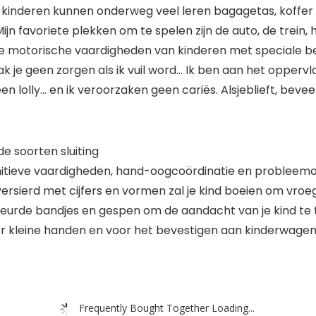
n – kinderen kunnen onderweg veel leren bagagetas, koffe
Mijn favoriete plekken om te spelen zijn de auto, de trein
de motorische vaardigheden van kinderen met speciale be
ak je geen zorgen als ik vuil word… Ik ben aan het opperv
en lolly… en ik veroorzaken geen cariës. Alsjeblieft, bevee
de soorten sluiting
ognitieve vaardigheden, hand-oogcoördinatie en probleem
 versierd met cijfers en vormen zal je kind boeien om vroe
kleurde bandjes en gespen om de aandacht van je kind te
r kleine handen en voor het bevestigen aan kinderwagen, 
Frequently Bought Together Loading...