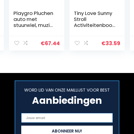
Playgro Pluchen
Tiny Love Sunny
auto met
Stroll
stuurwiel, muziek
Activiteitenboog
en lichteffecten,
met Ratelende
vanaf 6
Speeltjes, 0m+,
maanden, Music
Verstelbare
€
67.44
€
33.59
and Lights
Clips die passen
Comfy Car,
op elke
veelkleurig…
Kinderwagen…
WORD LID VAN ONZE MAILLIJST VOOR BEST
Aanbiedingen