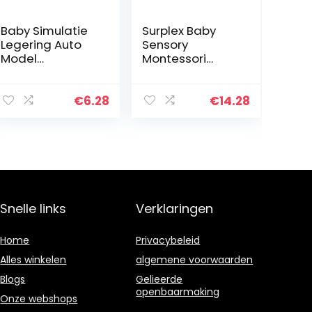
Baby Simulatie
Surplex Baby
Legering Auto
Sensory
Model
Montessori
Speelgoed,
Speelgoed van 1
Kinderen
tot 2 jaar,
Multifunctionele
sensorisch
€
6.28
€
14.28
Vrachtwagen
speelgoed voor
Voertuig Model
kinderen van 1-3,
Speelgoed Pull-
UFO…
Along…
Snelle links
Verklaringen
Home
Privacybeleid
Alles winkelen
algemene voorwaarden
Blogs
Gelieerde
openbaarmaking
Onze webshops