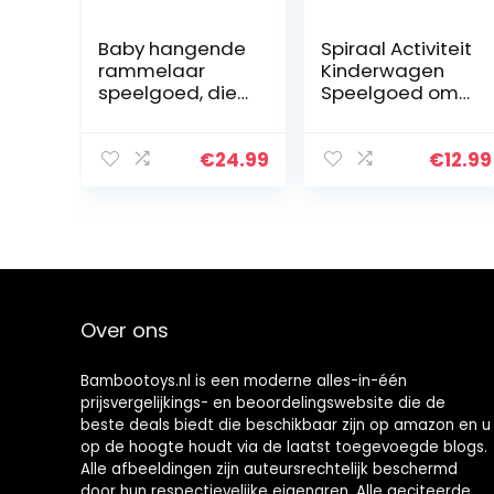
Baby hangende
Spiraal Activiteit
rammelaar
Kinderwagen
speelgoed, dier
Speelgoed om
Pluchen
op te Hangen
speelgoed
aan
Babyratels,zach
Kinderwagens
€
24.99
€
12.99
t pluche
Wiegjes
wandelwagens
Autostoeltjes,
peelgoed voor
Zacht
pasgeborenen…
Speelgoed
voor…
Over ons
Bambootoys.nl is een moderne alles-in-één
prijsvergelijkings- en beoordelingswebsite die de
beste deals biedt die beschikbaar zijn op amazon en u
op de hoogte houdt via de laatst toegevoegde blogs.
Alle afbeeldingen zijn auteursrechtelijk beschermd
door hun respectievelijke eigenaren. Alle geciteerde