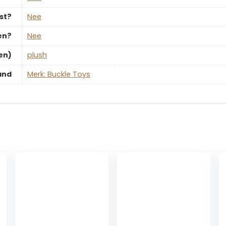
st?
‎Nee
en?
‎Nee
en)
‎plush
and
Merk: Buckle Toys