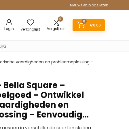
Nieuws en blogs lezen
0
0
€
0.00
Login
Vergelijken
verlanglijst
ogs
torische vaardigheden en probleemoplossing –
 Bella Square –
eelgoed – Ontwikkel
vaardigheden en
ossing – Eenvoudig…
e gespen in verschillende soorten sluiting