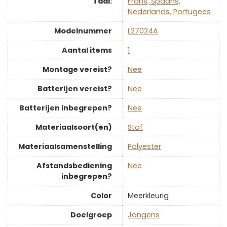
Taal:
Frans, Spaans,
Nederlands, Portugees
Modelnummer
‎L27024A
Aantal items
‎1
Montage vereist?
‎Nee
Batterijen vereist?
‎Nee
Batterijen inbegrepen?
‎Nee
Materiaalsoort(en)
‎Stof
Materiaalsamenstelling
‎Polyester
Afstandsbediening
‎Nee
inbegrepen?
Color
‎Meerkleurig
Doelgroep
‎Jongens