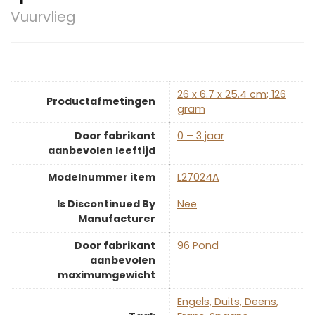
Vuurvlieg
‎26 x 6.7 x 25.4 cm; 126
Productafmetingen
gram
Door fabrikant
‎0 – 3 jaar
aanbevolen leeftijd
Modelnummer item
‎L27024A
Is Discontinued By
‎Nee
Manufacturer
Door fabrikant
‎96 Pond
aanbevolen
maximumgewicht
‎Engels, Duits, Deens,