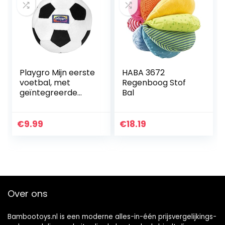
Playgro Mijn eerste
HABA 3672
voetbal, met
Regenboog Stof
geïntegreerde
Bal
rammelaar, vanaf
6 maanden, My
First Soccer Ball,
€
9.99
€
18.19
zwart/wit, 40043
Over ons
Bambootoys.nl is een moderne alles-in-één prijsvergelijkings-