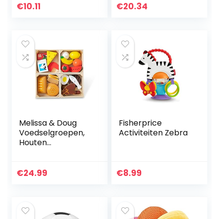
d
€
10.11
€
20.34
Melissa & Doug
Fisherprice
Voedselgroepen,
Activiteiten Zebra
Houten
speelgoedeten,
Fantasiespel, 21
Stuk speelgoed
€
24.99
€
8.99
voedselproducten,
Speel keuken…