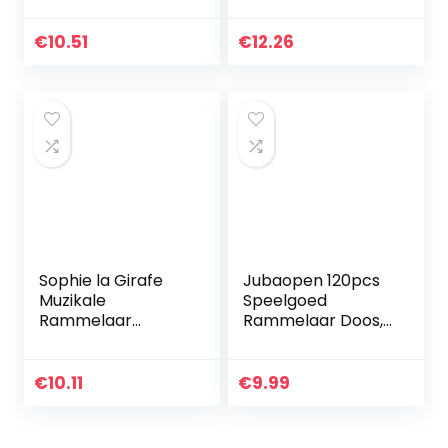
interactief
babyspeelgoed,
€
10.51
€
12.26
grijpbal,
motoriekspeelgoe
d…
Sophie la Girafe
Jubaopen 120pcs
Muzikale
Speelgoed
Rammelaar
Rammelaar Doos,
Sleutels
piepen
Rammelaar Ballen
Reparatie Huisdier
€
10.11
€
9.99
Baby Speelgoed
Vervanging
piepers…