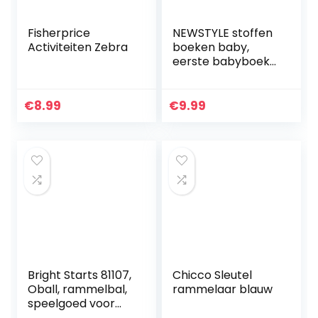
Fisherprice
NEWSTYLE stoffen
Activiteiten Zebra
boeken baby,
eerste babyboek
zachte boek
veilige niet-
toxische stof baby
€
8.99
€
9.99
stoffen boek
educatief…
Bright Starts 81107,
Chicco Sleutel
Oball, rammelbal,
rammelaar blauw
speelgoed voor
onderweg,