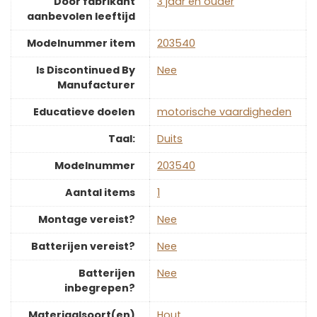
Door fabrikant
‎3 jaar en ouder
aanbevolen leeftijd
Modelnummer item
‎203540
Is Discontinued By
‎Nee
Manufacturer
Educatieve doelen
‎motorische vaardigheden
Taal:
‎Duits
Modelnummer
‎203540
Aantal items
‎1
Montage vereist?
‎Nee
Batterijen vereist?
‎Nee
Batterijen
‎Nee
inbegrepen?
Materiaalsoort(en)
‎Hout