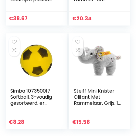
ballen/ballen voor
bijtgrijp-
ballenbad, 6 cm
activiteitsspeelgoe
diameter, in
d
€
38.67
€
20.34
kleurmix
roze/roze…
Simba 107350017
Steiff Mini Knister
Softball, 3-voudig
Olifant Met
gesorteerd, er
Rammelaar, Grijs, 11
wordt slechts één
cm
artikel geleverd,
blauw, rood, geel, 10
€
8.28
€
15.58
cm