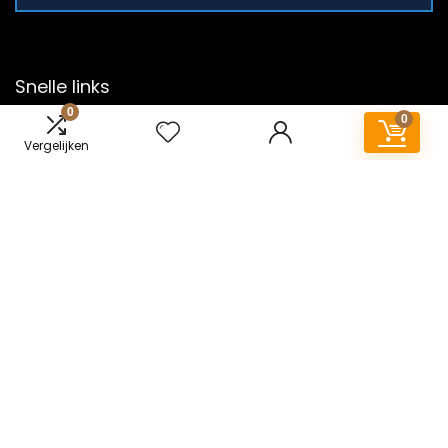
Snelle links
0
0
Home
Vergelijken
Alles winkelen
Blogs
Onze webshops
Overzicht
Adverteren
Verklaringen
Privacybeleid
algemene voorwaarden
Gelieerde openbaarmaking