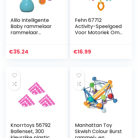
Alilo Intelligente
Fehn 67712
Baby rammelaar
Activity-Speelgoed
rammelaar
Voor Motoriek Om
babypoppen pop
Op Te Hangen,
Baby Smart Bunny
Voor Baby’S En
R1 (blauw)
Peuters Vanaf 0+
€
35.24
€
16.99
Maanden, 25Cm,
Vleermuis
Knorrtoys 56792
Manhattan Toy
Ballenset, 300
Skwish Colour Burst
kleurrijke plastic
rammel- en