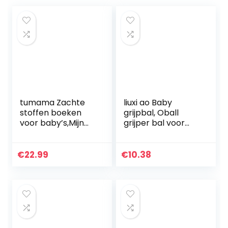
tumama Zachte
liuxi ao Baby
stoffen boeken
grijpbal, Oball
voor baby’s,Mijn
grijper bal voor
eerste zachte
baby, sensorisch
boeken Vroege
speelgoed, flexibel
ontwikkeling
en gemakkelijk
€
22.99
€
10.38
Knuffels, Zwart-
vast te grijpen…
witte stoffen…