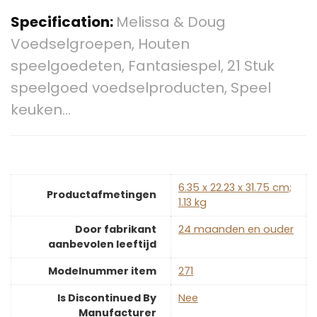
Specification:
Melissa & Doug
Voedselgroepen, Houten
speelgoedeten, Fantasiespel, 21 Stuk
speelgoed voedselproducten, Speel
keuken…
‎6.35 x 22.23 x 31.75 cm;
Productafmetingen
1.13 kg
Door fabrikant
‎24 maanden en ouder
aanbevolen leeftijd
Modelnummer item
‎271
Is Discontinued By
‎Nee
Manufacturer