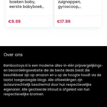
boeken baby,
zuignappen,
eerste babyboek
gyroscoop,
zachte boek
tafelzuiger,
veilige niet-
speelgoed,
toxische stof baby
sensorisch
€
9.99
€
17.99
stoffen boek
speelgoed,
educatief…
gameplay,
babybadkuip,
vingerhand…
Over ons
Bambootoys.nl is een moderne alles-in-één prijsvergelijkings-
en beoordelingswebsite die de beste deals biedt die
beschikbaar zijn op amazon en u op de hoogte houdt via de
laatst toegevoegde blogs. Alle afbeeldingen zijn
auteursrechtelijk beschermd door hun respectievelijke
eigenaren. Alle geciteerde inhoud is afgeleid van hun
respectievelijke bronnen.