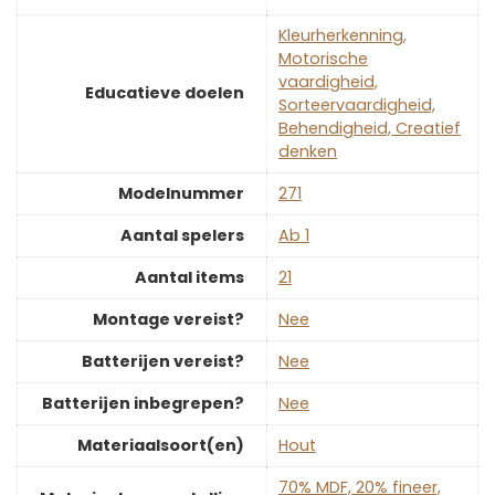
‎Kleurherkenning,
Motorische
vaardigheid,
Educatieve doelen
Sorteervaardigheid,
Behendigheid, Creatief
denken
Modelnummer
‎271
Aantal spelers
‎Ab 1
Aantal items
‎21
Montage vereist?
‎Nee
Batterijen vereist?
‎Nee
Batterijen inbegrepen?
‎Nee
Materiaalsoort(en)
‎Hout
‎70% MDF, 20% fineer,