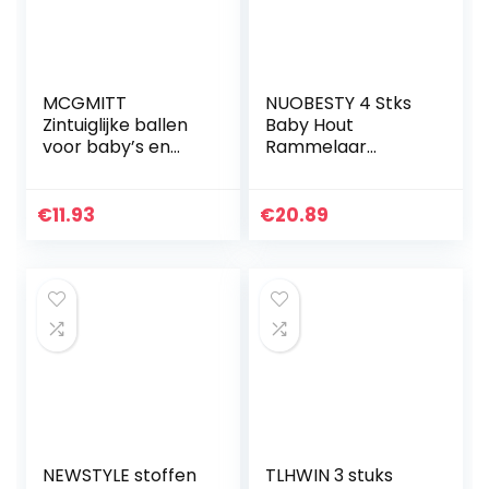
MCGMITT
NUOBESTY 4 Stks
Zintuiglijke ballen
Baby Hout
voor baby’s en
Rammelaar
peuters om te
Speelgoed
grijpen en te
Montessori Peuter
kauwen,
Grijpen Speelgoed
€
11.93
€
20.89
pasgeboren baby
Vroege
sensorische gene
Ontwikkeling
bal…
Tafelbel Muziek…
NEWSTYLE stoffen
TLHWIN 3 stuks