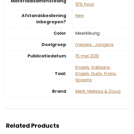
Materiaalsamenstelling
10% hout
Afstandsbediening
‎Nee
inbegrepen?
Color
‎Meerkleurig
Doelgroep
‎meisjes., Jongens
Publicatiedatum
‎15 mei 2010
‎Engels
,
‎Italiaans,
Taal:
Engels, Duits, Frans,
Spaans
Brand
Merk: Melissa & Doug
Related Products