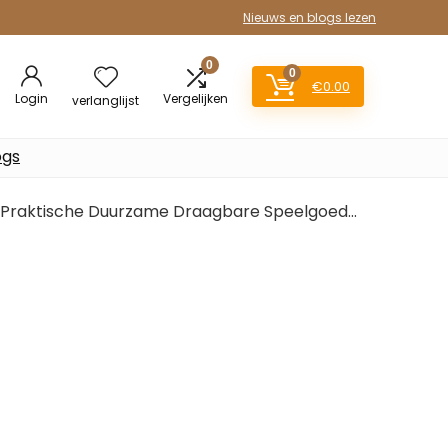
Nieuws en blogs lezen
0
0
€
0.00
Login
Vergelijken
verlanglijst
ogs
d Praktische Duurzame Draagbare Speelgoed…