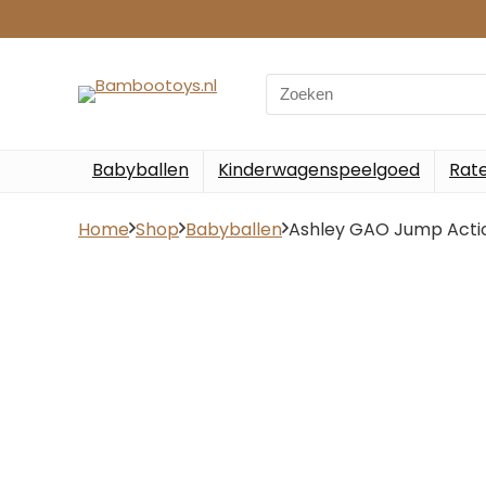
Search
for:
Babyballen
Kinderwagenspeelgoed
Rate
Home
Shop
Babyballen
Ashley GAO Jump Actio