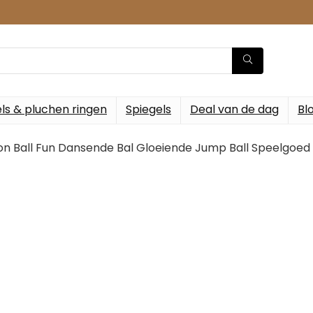
ls & pluchen ringen
Spiegels
Deal van de dag
Bl
n Ball Fun Dansende Bal Gloeiende Jump Ball Speelgoe