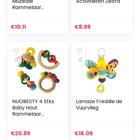
Muzikale
Activiteiten Zebra
Rammelaar
Sleutels
€
10.11
€
8.99
NUOBESTY 4 Stks
Lamaze Freddie de
Baby Hout
Vuurvlieg
Rammelaar
Speelgoed
Montessori Peuter
Grijpen Speelgoed
€
20.89
€
16.09
Vroege