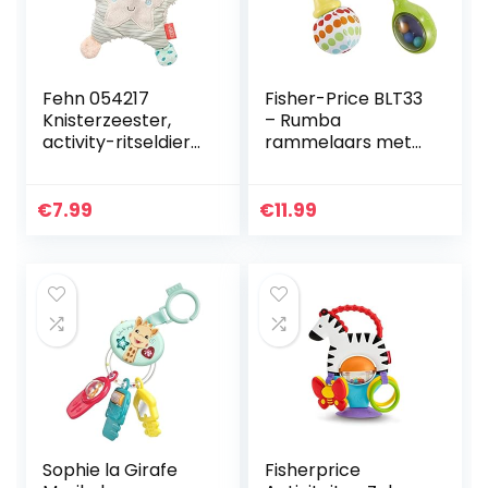
Fehn 054217
Fisher-Price BLT33
Knisterzeester,
– Rumba
activity-ritseldier
rammelaars met
om vast te pakken
stoffen uiteinden,
en te spelen, voor
babyspeelgoed
baby’s en peuters
vanaf 3 maanden
€
7.99
€
11.99
vanaf 0+
oud
maanden…
Sophie la Girafe
Fisherprice