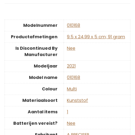
Modelnummer
‎010168
Productafmetingen
‎9.5 x 24.99 x 5 cm; 91 gram
Is Discontinued By
‎Nee
Manufacturer
Modeljaar
‎2021
Model name
‎010168
Colour
‎Multi
Materiaalsoort
‎Kunststof
Aantal items
‎1
Batterijen vereist?
‎Nee
Fabrikant
‎A PRECISER