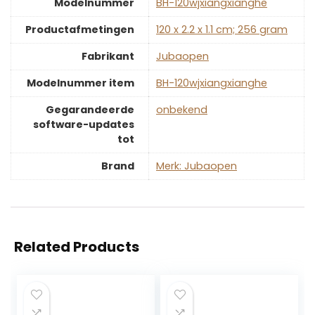
Modelnummer
‎BH-120wjxiangxianghe
Productafmetingen
‎120 x 2.2 x 1.1 cm; 256 gram
Fabrikant
‎Jubaopen
Modelnummer item
‎BH-120wjxiangxianghe
Gegarandeerde
‎onbekend
software-updates
tot
Brand
Merk: Jubaopen
Related Products