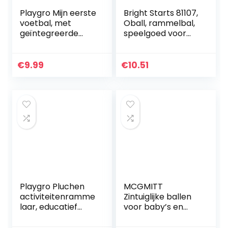
Playgro Mijn eerste
Bright Starts 81107,
voetbal, met
Oball, rammelbal,
geïntegreerde
speelgoed voor
rammelaar, vanaf
onderweg,
6 maanden, My
interactief
First Soccer Ball,
babyspeelgoed,
€
9.99
€
10.51
zwart/wit, 40043
grijpbal,
motoriekspeelgoe
d…
Playgro Pluchen
MCGMITT
activiteitenramme
Zintuiglijke ballen
laar, educatief
voor baby’s en
speelgoed, vanaf 3
peuters om te
maanden, BPA-vrij,
grijpen en te