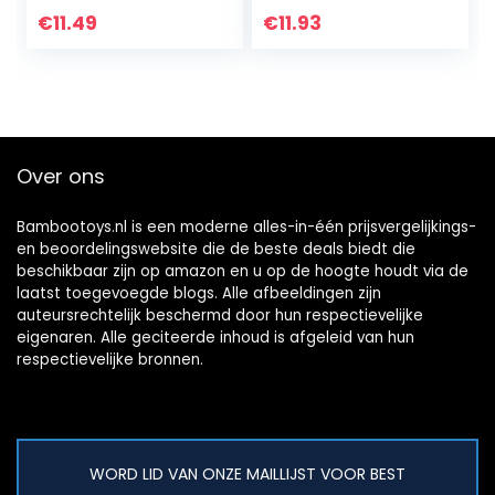
Playgro Toy Box
kauwen,
€
11.49
€
11.93
Clip Clop, blauw…
pasgeboren baby
sensorische gene
bal…
Over ons
Bambootoys.nl is een moderne alles-in-één prijsvergelijkings-
en beoordelingswebsite die de beste deals biedt die
beschikbaar zijn op amazon en u op de hoogte houdt via de
laatst toegevoegde blogs. Alle afbeeldingen zijn
auteursrechtelijk beschermd door hun respectievelijke
eigenaren. Alle geciteerde inhoud is afgeleid van hun
respectievelijke bronnen.
WORD LID VAN ONZE MAILLIJST VOOR BEST