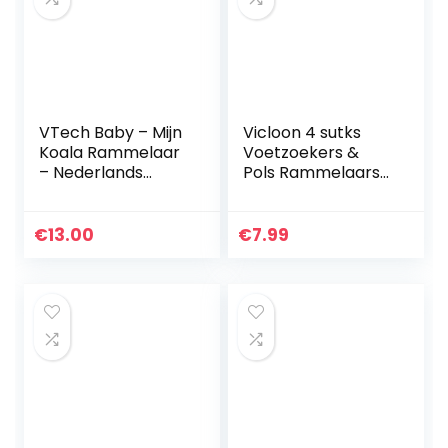
VTech Baby – Mijn
Vicloon 4 sutks
Koala Rammelaar
Voetzoekers &
– Nederlands
Pols Rammelaars
Gesproken –
voor Baby’s, Baby
Multikleuren –
Rammelaar
Plastic – Voor
Speelgoed Dier
€
13.00
€
7.99
Jongens en
Pols Rammelaar
Meisjes – Van 3
Zachte Bell…
tot…