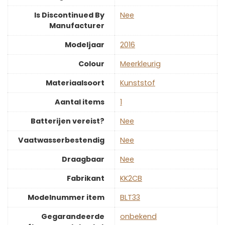
Is Discontinued By
‎Nee
Manufacturer
Modeljaar
‎2016
Colour
‎Meerkleurig
Materiaalsoort
‎Kunststof
Aantal items
‎1
Batterijen vereist?
‎Nee
Vaatwasserbestendig
‎Nee
Draagbaar
‎Nee
Fabrikant
‎KK2CB
Modelnummer item
‎BLT33
Gegarandeerde
‎onbekend