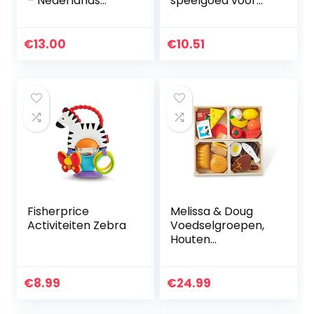
– Nederlands
speelgoed voor
Gesproken –
onderweg,
Multikleuren –
interactief
Plastic – Voor
babyspeelgoed,
€
13.00
€
10.51
Jongens en
grijpbal,
Meisjes – Van 3
motoriekspeelgoe
tot…
d…
Fisherprice
Melissa & Doug
Activiteiten Zebra
Voedselgroepen,
Houten
speelgoedeten,
Fantasiespel, 21
Stuk speelgoed
€
8.99
€
24.99
voedselproducten,
Speel keuken…