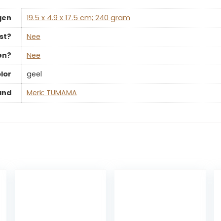
gen
‎19.5 x 4.9 x 17.5 cm; 240 gram
st?
‎Nee
en?
‎Nee
lor
‎geel
and
Merk: TUMAMA