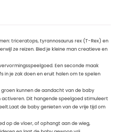
men: triceratops, tyrannosaurus rex (T-Rex) en
wijl ze reizen. Bied je kleine man creatieve en
t vervormingsspeelgoed. Een seconde maak
s in je zak doen en eruit halen om te spelen
n groen kunnen de aandacht van de baby
 activeren. Dit hangende speelgoed stimuleert
elt.Laat de baby genieten van de vrije tijd om
 op de vloer, of ophangt aan de wieg,
jderen en laat de baby gewoon vrij