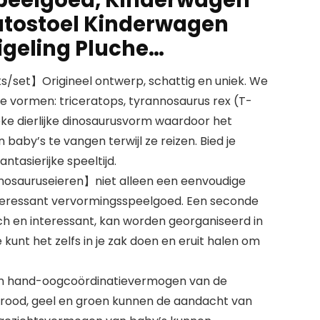
utostoel Kinderwagen
geling Pluche…
ks/set】Origineel ontwerp, schattig en uniek. We
e vormen: triceratops, tyrannosaurus rex (T-
eke dierlijke dinosaurusvorm waardoor het
baby’s te vangen terwijl ze reizen. Bied je
ntasierijke speeltijd.
nosauruseieren】niet alleen een eenvoudige
teressant vervormingsspeelgoed. Een seconde
h en interessant, kan worden georganiseerd in
 kunt het zelfs in je zak doen en eruit halen om
en hand-oogcoördinatievermogen van de
 rood, geel en groen kunnen de aandacht van