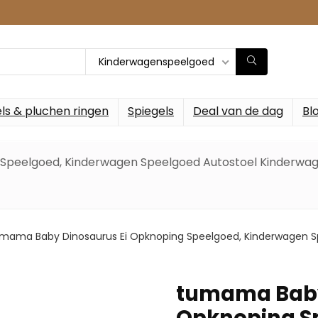
Kinderwagenspeelgoed
ls & pluchen ringen
Spiegels
Deal van de dag
Bl
Speelgoed, Kinderwagen Speelgoed Autostoel Kinderwag
mama Baby Dinosaurus Ei Opknoping Speelgoed, Kinderwagen S
tumama Baby
Opknoping S