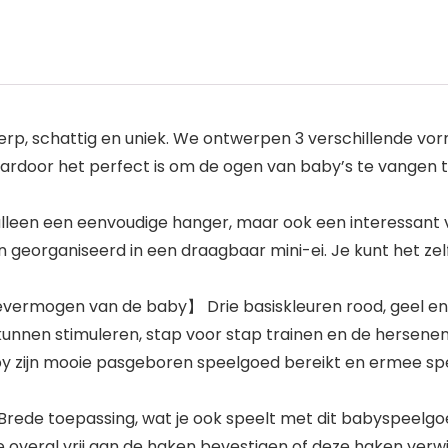
rp, schattig en uniek. We ontwerpen 3 verschillende vor
ardoor het perfect is om de ogen van baby’s te vangen ter
lleen een eenvoudige hanger, maar ook een interessan
georganiseerd in een draagbaar mini-ei. Je kunt het zelf
evermogen van de baby】 Drie basiskleuren rood, geel e
unnen stimuleren, stap voor stap trainen en de hersenen
aby zijn mooie pasgeboren speelgoed bereikt en ermee spe
 toepassing, wat je ook speelt met dit babyspeelgoed
overal vrij aan de haken bevestigen of deze haken verwi