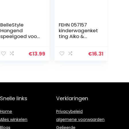
BelleStyle
FEHN 057157
Hangend
kinderwagenket
speelgoed voor
ting Aiko &
baby’s,
Yuki/mobiele
kinderwagen,
ketting met
spiraalspeelgoe
hangerfiguren
€
13.99
€
16.31
d, voor het
voor het
ophangen van
ophangen aan
babybedspeelg
kinderwagen…
oed, voor…
Snelle links
Verklaringen
Home
Privacybeleid
Alles winkelen
algemene voorwaarden
Blogs
Gelieerde