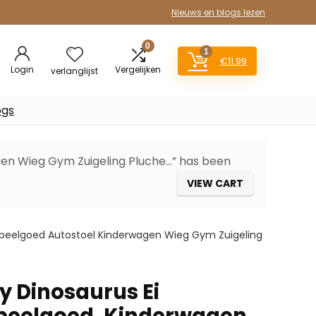
Nieuws en blogs lezen
0
1
€
11.99
Login
Vergelijken
verlanglijst
ogs
en Wieg Gym Zuigeling Pluche…” has been
VIEW CART
peelgoed Autostoel Kinderwagen Wieg Gym Zuigeling
 Dinosaurus Ei
peelgoed, Kinderwagen