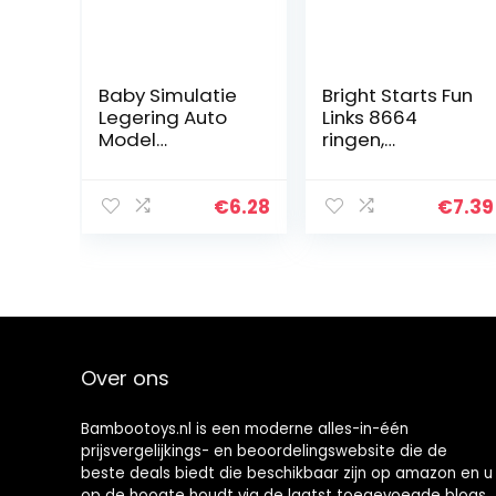
Baby Simulatie
Bright Starts Fun
Legering Auto
Links 8664
Model
ringen,
Speelgoed,
meerkleurig
Kinderen
Multifunctionele
€
6.28
€
7.39
Vrachtwagen
Voertuig Model
Speelgoed Pull-
Along…
Over ons
Bambootoys.nl is een moderne alles-in-één
prijsvergelijkings- en beoordelingswebsite die de
beste deals biedt die beschikbaar zijn op amazon en u
op de hoogte houdt via de laatst toegevoegde blogs.