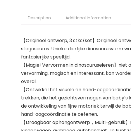
Description
Additional information
【Origineel ontwerp, 3 stks/set】Origineel ontwe
stegosaurus. Unieke dierlijke dinosaurusvorm wa
fantasierijke speeltijd.
【Magie! Vervormen in dinosauruseieren】niet a
vervorming, magisch en interessant, kan worden 
overal.
【Ontwikkel het visuele en hand-oogcoördinati
trekken, die het gezichtsvermogen van baby’s k
de ontwikkeling van fijne motoriek terwijl de b
hand-oogcoördinatie te oefenen.
【Draagbaar ophangontwerp，Multi-gebruik】Brede
kinderwagen, gymboog, autohandvat. Je kunt ze 