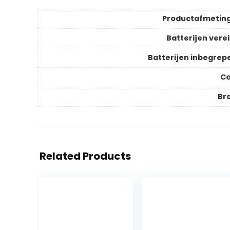
Productafmetin
Batterijen verei
Batterijen inbegrep
Co
Br
Related Products