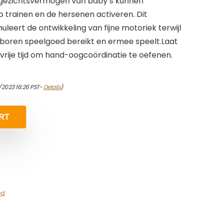
t gezichtsvermogen van baby’s kunnen
p trainen en de hersenen activeren. Dit
eert de ontwikkeling van fijne motoriek terwijl
eboren speelgoed bereikt en ermee speelt.Laat
vrije tijd om hand-oogcoördinatie te oefenen.
/2023 16:26 PST-
Details
)
RT
ed