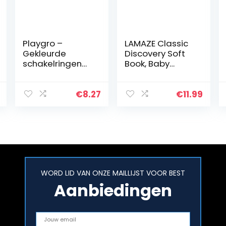
Playgro –
LAMAZE Classic
Gekleurde
Discovery Soft
schakelringen
Book, Baby
loopy loops 24
Books from Birth
stuks
with Clip on
Pram, Textured
€
8.27
€
11.99
Baby Sensory
Toy with Bright…
WORD LID VAN ONZE MAILLIJST VOOR BEST
Aanbiedingen