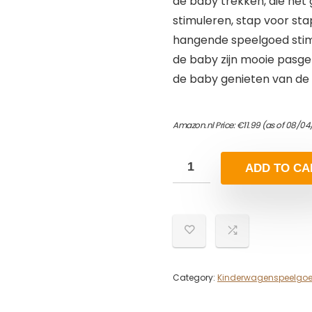
de baby trekken, die he
stimuleren, stap voor sta
hangende speelgoed stimul
de baby zijn mooie pasg
de baby genieten van de 
Amazon.nl Price:
€
11.99
(as of 08/04
ADD TO CA
Category:
Kinderwagenspeelgo