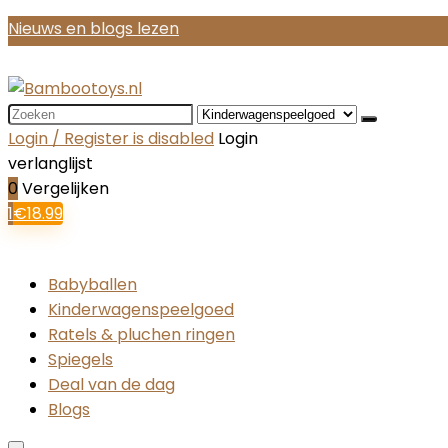
Nieuws en blogs lezen
Search
for:
Login / Register is disabled
Login
verlanglijst
0
Vergelijken
1
€
18.99
Babyballen
Kinderwagenspeelgoed
Ratels & pluchen ringen
Spiegels
Deal van de dag
Blogs