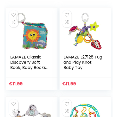
LAMAZE Classic
LAMAZE L27128 Tug
Discovery Soft
and Play Knot
Book, Baby Books
Baby Toy
from Birth with
Clip on Pram,
Textured Baby
€
11.99
€
11.99
Sensory Toy with
Bright…