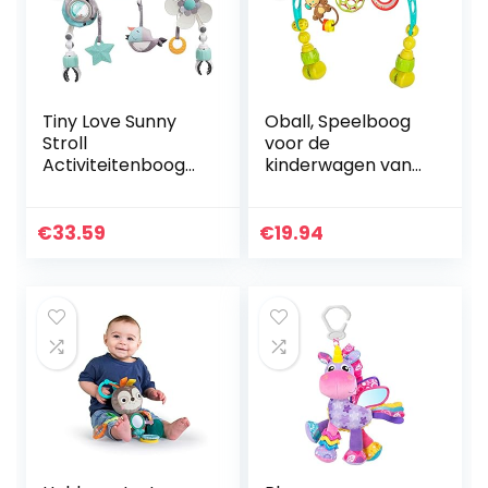
Tiny Love Sunny
Oball, Speelboog
Stroll
voor de
Activiteitenboog
kinderwagen van
met Ratelende
flexibel, stevig
Speeltjes, 0m+,
Oball-materiaal
Verstelbare Clips
voor eenvoudige
€
33.59
€
19.94
die passen op elke
grip.
Kinderwagen…