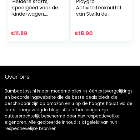
Heldere starts,
Playgro
speelgoed voor de
Activiteitenknuffel
kinderwagen.
van Stella de
luipaar. multicolor
eenhoorn,
kinderwagenspeel
tje,
€
11.99
€
18.90
kinderwagenspeel
goed, vanaf 0
maanden, roze…
Over ons
Bambootoys.nl is een moderne alles-in-één prijsvergelijkings-
en beoordelingswebsite die de beste deals biedt die
beschikbaar zijn op amazon en u op de hoogte houdt via de
laatst toegevoegde blogs. Alle afbeeldingen zijn
auteursrechtelijk beschermd door hun respectievelijke
eigenaren. Alle geciteerde inhoud is afgeleid van hun
respectievelijke bronnen.