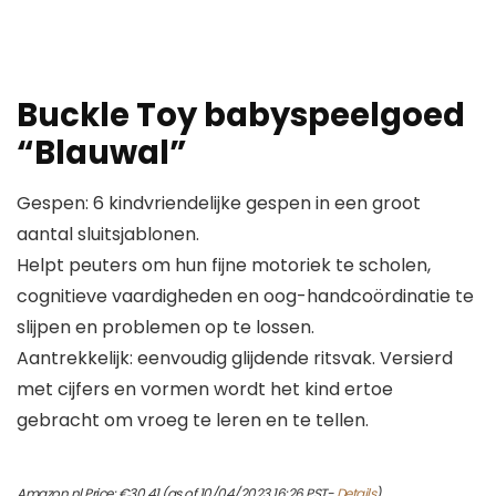
Buckle Toy babyspeelgoed
“Blauwal”
Gespen: 6 kindvriendelijke gespen in een groot
aantal sluitsjablonen.
Helpt peuters om hun fijne motoriek te scholen,
cognitieve vaardigheden en oog-handcoördinatie te
slijpen en problemen op te lossen.
Aantrekkelijk: eenvoudig glijdende ritsvak. Versierd
met cijfers en vormen wordt het kind ertoe
gebracht om vroeg te leren en te tellen.
Amazon.nl Price:
€
30.41
(as of 10/04/2023 16:26 PST-
Details
)