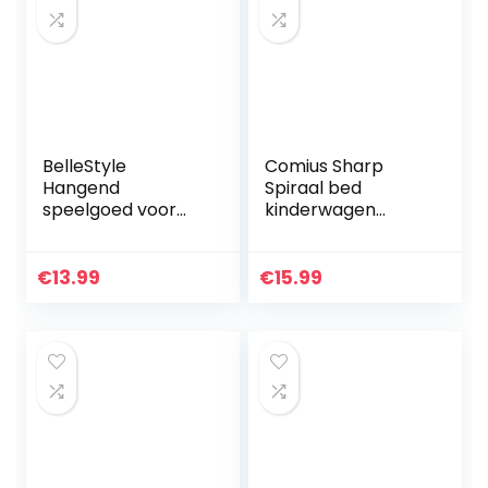
BelleStyle
Comius Sharp
Hangend
Spiraal bed
speelgoed voor
kinderwagen
baby’s,
speelgoed,
kinderwagen,
mobiele baby
spiraalspeelgoed,
kinderen twisty
€
13.99
€
15.99
voor het
spiraal cartoon
ophangen van
speelgoed
babybedspeelgoe
geschenken…
d, voor…