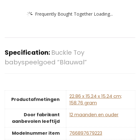
Frequently Bought Together Loading...
Specification:
Buckle Toy
babyspeelgoed “Blauwal”
‎22.86 x 15.24 x 15.24 cm;
Productafmetingen
158.76 gram
Door fabrikant
‎12 maanden en ouder
aanbevolen leeftijd
Modelnummer item
‎766897679223