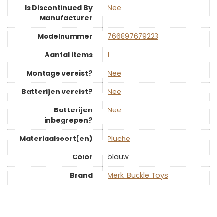
Is Discontinued By
‎Nee
Manufacturer
Modelnummer
‎766897679223
Aantal items
‎1
Montage vereist?
‎Nee
Batterijen vereist?
‎Nee
Batterijen
‎Nee
inbegrepen?
Materiaalsoort(en)
‎Pluche
Color
‎blauw
Brand
Merk: Buckle Toys