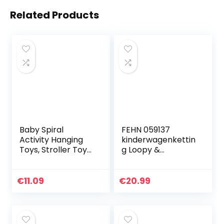
Related Products
Baby Spiral
FEHN 059137
Activity Hanging
kinderwagenkettin
Toys, Stroller Toys
g Loopy &
Cart Seat Pram
Lotta/mobiele
Toy, Kids Toys
ketting met
Infant Baby Worm
schattige figuren
€
11.09
€
20.99
Crib Bed Around
voor het flexibel
Rattle…
ophangen aan…