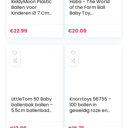
KiddyMoon Plastic
Haba – The World
Ballen Voor
of the Farm Ball
Kinderen Ø 7 Cm
Baby Toy,
Kleurig
Multicoloured
Gecertificerd
(306004)
Gemakt In EU,
€
22.99
€
20.09
Geel-Groen-
Blauw-Rood-
Oranje,100…
LittleTom 50 Baby
Knorrtoys 56755 –
ballenbak ballen –
100 ballen in
5.5cm ballenbad
geweldig roze en
speelballen voor
roze zonder
kinderen vanaf 0
gevaarlijke
jaar
weekmakers Ø6