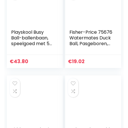
Playskool Busy
Fisher-Price 75676
Ball-ballenbaan,
Watermates Duck
speelgoed met 5
Ball, Pasgeboren,
ballen voor baby’s
Baby En Peuter
vanaf 9 maanden
Geel
(exclusief bij
Badspeelgoed
€
43.80
€
19.02
Amazon)