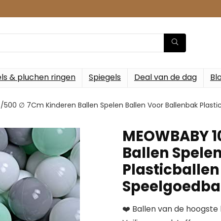
ls & pluchen ringen
Spiegels
Deal van de dag
Bl
00 ∅ 7Cm Kinderen Ballen Spelen Ballen Voor Ballenbak Plastic
MEOWBABY 10
Ballen Spele
Plasticballen
Speelgoedbal
❤️ Ballen van de hoogste 