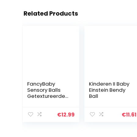
Related Products
FancyBaby
Kinderen II Baby
Sensory Balls
Einstein Bendy
Getextureerde
Ball
Set van 6 Ballen
Fidget Toys
Packet
€
12.99
€
11.61
Badspeelgoed
voor Baby’s en
Peuters