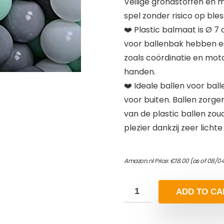
Veilige grondstoffen en mi
spel zonder risico op bles
❤️ Plastic balmaat is Ø 7
voor ballenbak hebben e
zoals coördinatie en moto
handen.
❤️ Ideale ballen voor bal
voor buiten. Ballen zorg
van de plastic ballen zoud
plezier dankzij zeer lichte
Amazon.nl Price:
€
18.00
(as of 08/04
ADD TO CA