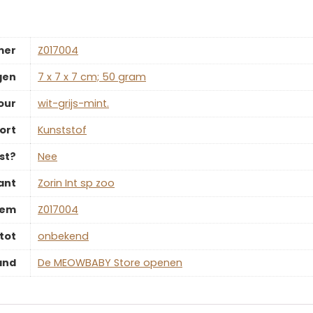
mer
‎Z017004
gen
‎7 x 7 x 7 cm; 50 gram
our
‎wit-grijs-mint.
ort
‎Kunststof
st?
‎Nee
ant
‎Zorin Int sp zoo
tem
‎Z017004
tot
‎onbekend
and
De MEOWBABY Store openen