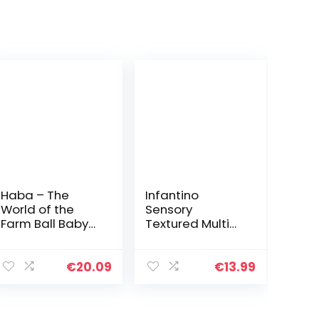
Haba – The
Infantino
World of the
Sensory
Farm Ball Baby
Textured Multi
Toy,
Ball Set – 6-
Multicoloured
delige
(306004)
getextureerde
€
20.09
€
13.99
ballenset,
speelgoed voor
sensorische