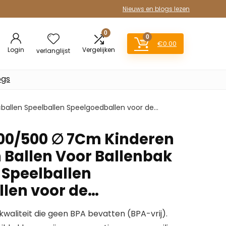
Nieuws en blogs lezen
0
0
€
0.00
Login
Vergelijken
verlanglijst
ogs
ballen Speelballen Speelgoedballen voor de…
0/500 ∅ 7Cm Kinderen
n Ballen Voor Ballenbak
 Speelballen
len voor de…
kwaliteit die geen BPA bevatten (BPA-vrij).