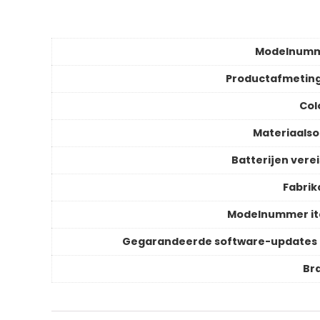
Modelnum
Productafmetin
Col
Materiaalso
Batterijen verei
Fabrik
Modelnummer i
Gegarandeerde software-updates 
Br