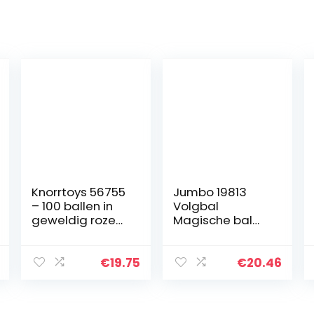
Knorrtoys 56755
Jumbo 19813
– 100 ballen in
Volgbal
geweldig roze
Magische bal
en roze zonder
Speelgoed Baby
gevaarlijke
Kinderen vanaf
weekmakers Ø6
6 maanden
€
19.75
€
20.46
cm – TÜV-
Nederlands
gecertificeerd –
Ontwikkeling
Motoriek