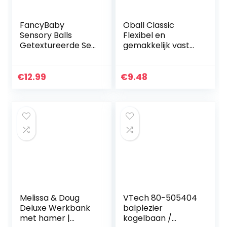
FancyBaby
Oball Classic
Sensory Balls
Flexibel en
Getextureerde Set
gemakkelijk vast
van 6 Ballen Fidget
te pakken
Toys Packet
ontwerp,
Badspeelgoed
Meerkleurig
€
12.99
€
9.48
voor Baby’s en
Peuters
Montessori…
Melissa & Doug
VTech 80-505404
Deluxe Werkbank
balplezier
met hamer |
kogelbaan /