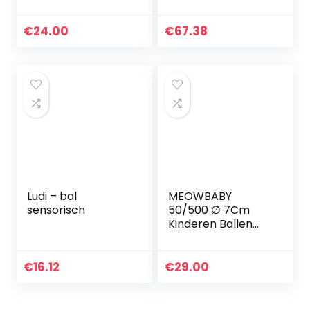
Houten Speelgoed
babyspeelgoed,
|
meerkleurig
Ontwikkelingsspee
€
24.00
€
67.38
lgoed | Creatief
spelen |
Montessori…
Ludi – bal
MEOWBABY
sensorisch
50/500 ∅ 7Cm
Kinderen Ballen
Spelen Ballen Voor
Ballenbak
Plasticballen
€
16.12
€
29.00
Speelballen
Speelgoedballen
voor de…