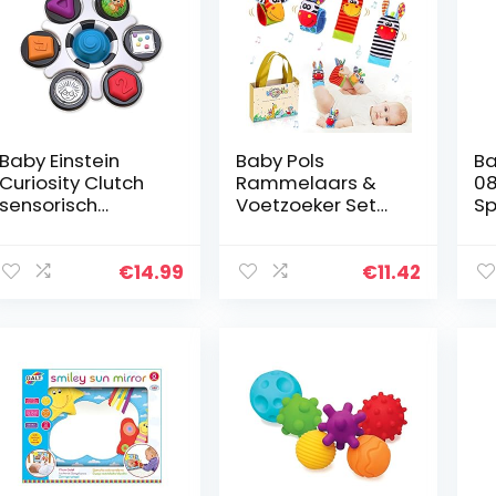
Baby Einstein
Baby Pols
Ba
Curiosity Clutch
Rammelaars &
08
sensorisch
Voetzoeker Set
Sp
speelgoed, 6
Zacht Dier Baby
Ba
activiteiten, BPA-
Rammelaars
O
vrij, veilig en
Speelgoed voor
€
14.99
€
11.42
onderhoudsvrien
Meer dan 0
delijk…
maanden
Babyontwikkeling
4…