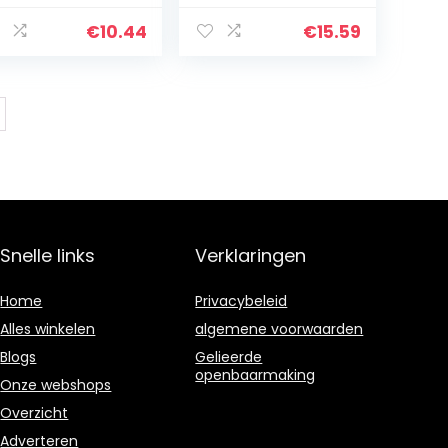
ij, vanaf 6
en sokken,
anden, Explor-
speelgoed,
€
10.44
€
15.59
Bal, veelkleurig,
schattige
122
dierenbaby’s,
ontwikkelingsspe
elgoed…
Snelle links
Verklaringen
Home
Privacybeleid
Alles winkelen
algemene voorwaarden
Blogs
Gelieerde
openbaarmaking
Onze webshops
Overzicht
Adverteren