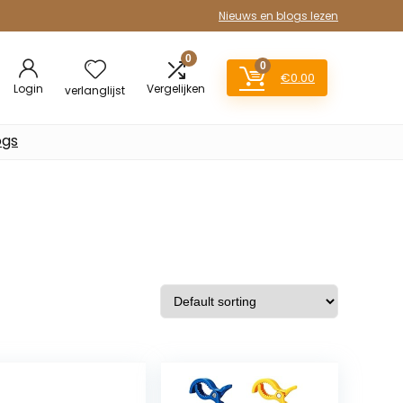
Nieuws en blogs lezen
0
0
€
0.00
Login
Vergelijken
verlanglijst
ogs