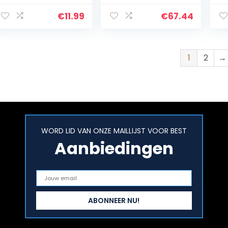
maanden, Dingly
vanaf 6
vr
Dangly Mimsy,
maanden, Music
ma
€
11.99
€
67.44
oranje/veelkleurig
and Lights Comfy
a-
, 40144
Car, veelkleurig…
40
1
2
→
WORD LID VAN ONZE MAILLIJST VOOR BEST
Aanbiedingen