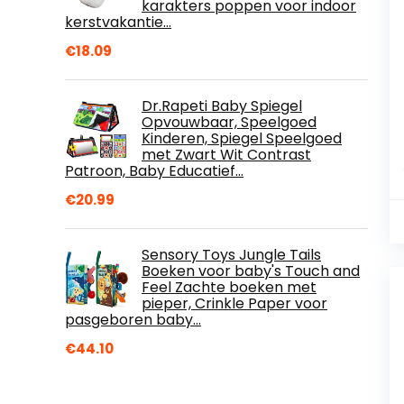
karakters poppen voor indoor
kerstvakantie…
€
18.09
Dr.Rapeti Baby Spiegel
Opvouwbaar, Speelgoed
Kinderen, Spiegel Speelgoed
met Zwart Wit Contrast
Patroon, Baby Educatief…
€
20.99
Sensory Toys Jungle Tails
Boeken voor baby's Touch and
Feel Zachte boeken met
pieper, Crinkle Paper voor
pasgeboren baby…
€
44.10