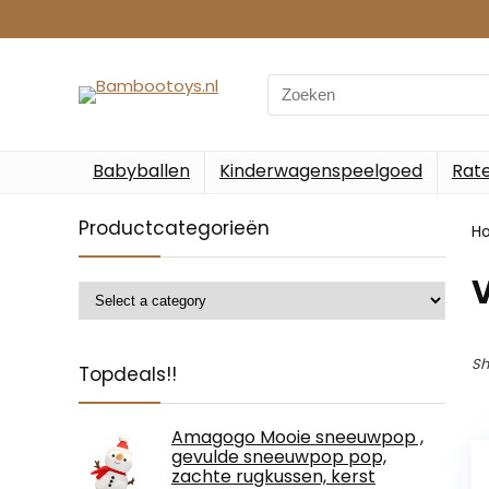
Search
for:
Babyballen
Kinderwagenspeelgoed
Rate
Productcategorieën
H
‎
Sh
Topdeals!!
Amagogo Mooie sneeuwpop ,
gevulde sneeuwpop pop,
zachte rugkussen, kerst