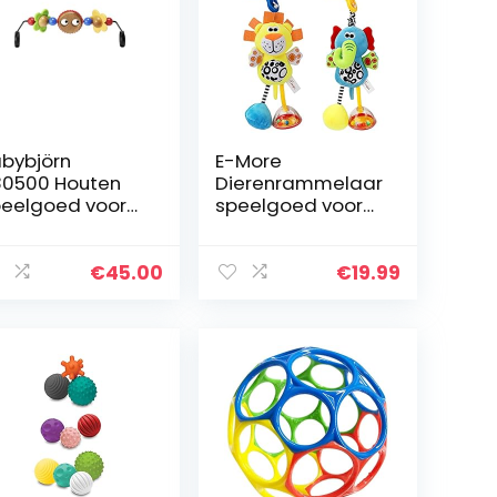
bybjörn
E-More
0500 Houten
Dierenrammelaar
eelgoed voor
speelgoed voor
byzitter, Vrolijke
baby’s, 2-pack
gen
kinderwagenspee
lgoed met geluid
€
45.00
€
19.99
baby opknoping
pluche speelgoed
clip…