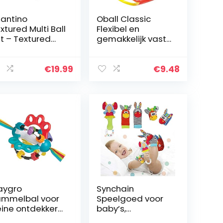
fantino
Oball Classic
xtured Multi Ball
Flexibel en
t – Textured
gemakkelijk vast
ll Set Toy for
te pakken
nsory
ontwerp,
ploration and
Meerkleurig
€
19.99
€
9.48
gagement for
es 6 Months
nd…
aygro
Synchain
mmelbal voor
Speelgoed voor
eine ontdekkers,
baby’s,
mmelaar, BPA-
rammelaars, pols