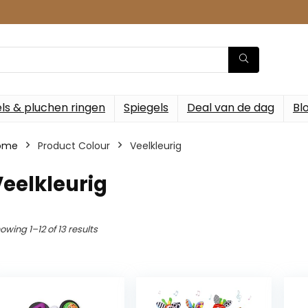
ls & pluchen ringen
Spiegels
Deal van de dag
Bl
ome
Product Colour
‎Veelkleurig
Veelkleurig
owing 1–12 of 13 results