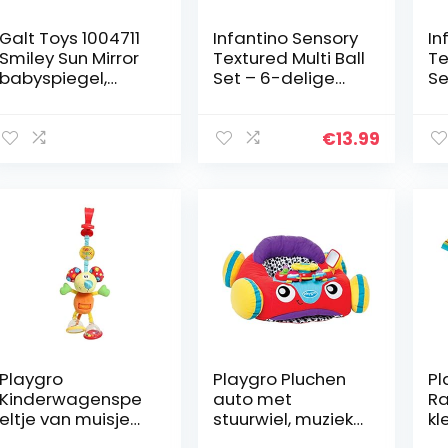
Galt Toys 1004711
Infantino Sensory
In
Smiley Sun Mirror
Textured Multi Ball
Te
babyspiegel,
Set – 6-delige
Se
meerkleurig
getextureerde
Ba
ballenset,
Se
speelgoed voor
Ex
€
13.99
sensorische
En
ontdekking en…
Ag
a
Playgro
Playgro Pluchen
Pl
Kinderwagenspe
auto met
Ra
eltje van muisje
stuurwiel, muziek
kl
Clip Clop, vanaf 0
en lichteffecten,
ra