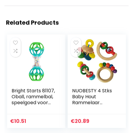
Related Products
Bright Starts 81107,
NUOBESTY 4 Stks
Oball, rammelbal,
Baby Hout
speelgoed voor
Rammelaar
onderweg,
Speelgoed
interactief
Montessori Peuter
babyspeelgoed,
Grijpen Speelgoed
€
10.51
€
20.89
grijpbal,
Vroege
motoriekspeelgoe
Ontwikkeling