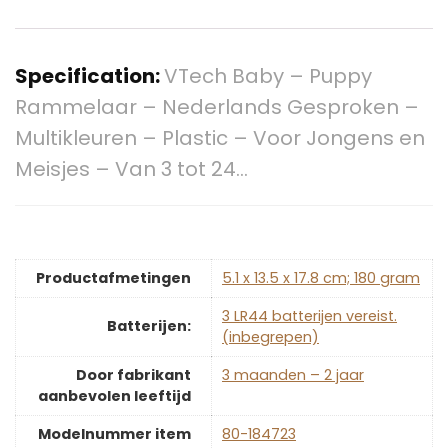
Specification:
VTech Baby – Puppy
Rammelaar – Nederlands Gesproken –
Multikleuren – Plastic – Voor Jongens en
Meisjes – Van 3 tot 24…
Productafmetingen
‎5.1 x 13.5 x 17.8 cm; 180 gram
‎3 LR44 batterijen vereist.
Batterijen:
(inbegrepen)
Door fabrikant
‎3 maanden – 2 jaar
aanbevolen leeftijd
Modelnummer item
‎80-184723