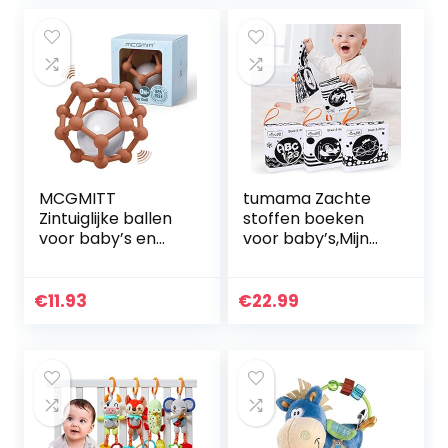
d…
Tafelbel Muziek…
MCGMITT
tumama Zachte
Zintuiglijke ballen
stoffen boeken
voor baby’s en
voor baby’s,Mijn
peuters om te
eerste zachte
grijpen en te
boeken Vroege
kauwen,
ontwikkeling
€
11.93
€
22.99
pasgeboren baby
Knuffels, Zwart-
sensorische gene
witte stoffen…
bal…