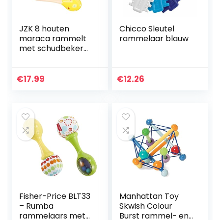
JZK 8 houten
Chicco Sleutel
maraca rammelt
rammelaar blauw
met schudbeker
percussie musical
educatief
speelgoed partij
€
17.99
€
12.26
gunst geschenk
voor baby
shower…
Fisher-Price BLT33
Manhattan Toy
– Rumba
Skwish Colour
rammelaars met
Burst rammel- en