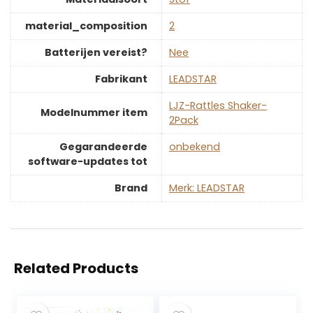
material_composition
‎2
Batterijen vereist?
‎Nee
Fabrikant
‎LEADSTAR
‎LJZ-Rattles Shaker-
Modelnummer item
2Pack
Gegarandeerde
‎onbekend
software-updates tot
Brand
Merk: LEADSTAR
Related Products