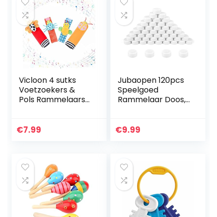
Vicloon 4 sutks
Jubaopen 120pcs
Voetzoekers &
Speelgoed
Pols Rammelaars
Rammelaar Doos,
voor Baby’s, Baby
piepen
Rammelaar
Rammelaar Ballen
Speelgoed Dier
Reparatie Huisdier
€
7.99
€
9.99
Pols Rammelaar
Baby Speelgoed
Zachte Bell…
Vervanging
piepers…