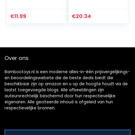
stoffen uiteinden,
bijtgrijp-
babyspeelgoed
activiteitsspeelgoe
vanaf 3 maanden
d
€
11.99
€
20.34
oud
Over ons
Bambootoys.nl is een moderne alles-in-één prijsvergelijkings-
en beoordelingswebsite die de beste deals biedt die
beschikbaar zijn op amazon en u op de hoogte houdt via de
laatst toegevoegde blogs. Alle afbeeldingen zijn
auteursrechtelijk beschermd door hun respectievelijke
eigenaren. Alle geciteerde inhoud is afgeleid van hun
respectievelijke bronnen.