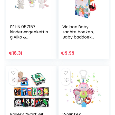
FEHN 057157
Vicloon Baby
kinderwagenkettin
zachte boeken,
g Aiko &
Baby baddoek
Yuki/mobiele
boek, Rustige
ketting met
Boeken voor 0-3
hangerfiguren
jaar oude peuters
€
16.31
€
9.99
voor het
kinderen, 3D
ophangen aan
Zintuiglijke…
kinderwagen…
Ballery Zwart wit
WolinTek