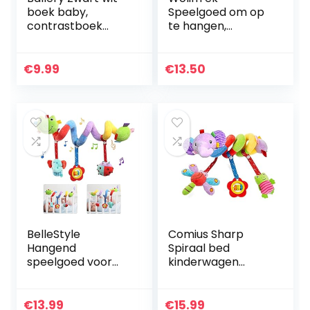
boek baby,
Speelgoed om op
contrastboek
te hangen,
baby zachte doek
babybed,
boeken speelgoed
autostoel,
met spiegels
babyspeelgoed,
€
9.99
€
13.50
stoffen boek baby
rammelspeelgoed,
speelgoed…
cartoon, bijtring,
pluche dieren…
BelleStyle
Comius Sharp
Hangend
Spiraal bed
speelgoed voor
kinderwagen
baby’s,
speelgoed,
kinderwagen,
mobiele baby
spiraalspeelgoed,
kinderen twisty
€
13.99
€
15.99