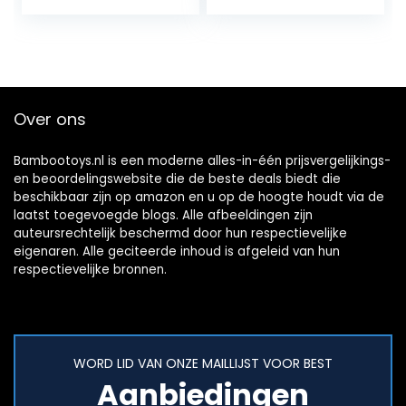
voor het
spiraal cartoon
ophangen van
speelgoed
babybedspeelgoe
geschenken…
d, voor…
Over ons
Bambootoys.nl is een moderne alles-in-één prijsvergelijkings-
en beoordelingswebsite die de beste deals biedt die
beschikbaar zijn op amazon en u op de hoogte houdt via de
laatst toegevoegde blogs. Alle afbeeldingen zijn
auteursrechtelijk beschermd door hun respectievelijke
eigenaren. Alle geciteerde inhoud is afgeleid van hun
respectievelijke bronnen.
WORD LID VAN ONZE MAILLIJST VOOR BEST
Aanbiedingen