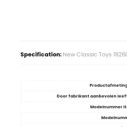
Specification:
New Classic Toys 182
Productafmetin
Door fabrikant aanbevolen leeft
Modelnummer i
Modelnum