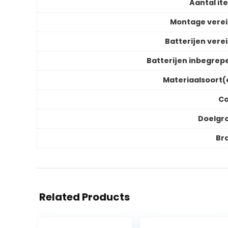
Aantal it
Montage verei
Batterijen verei
Batterijen inbegrep
Materiaalsoort(
Co
Doelgr
Br
Related Products