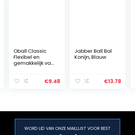
Oball Classic
Jabber Ball Bal
Flexibel en
Konijn, Blauw
gemakkelijk vast
te pakken
ontwerp,
Meerkleurig
€
9.48
€
13.78
WORD LID VAN ONZE MAILLIJST VOOR BEST