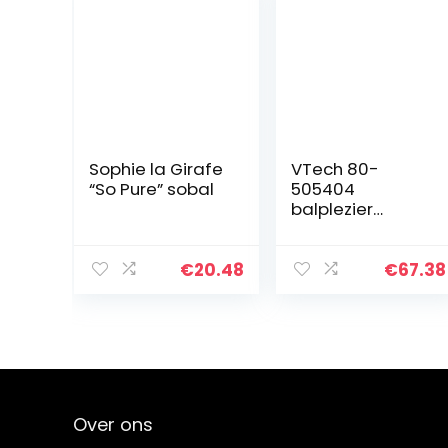
Sophie la Girafe
VTech 80-
“So Pure” sobal
505404
balplezier
kogelbaan /
babyspeelgoed,
meerkleurig
€
20.48
€
67.38
Over ons