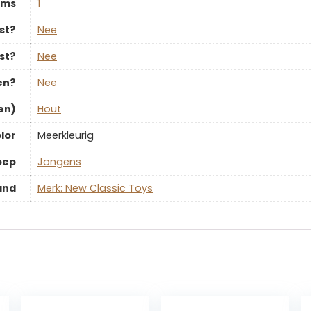
ems
‎1
st?
‎Nee
st?
‎Nee
en?
‎Nee
en)
‎Hout
lor
‎Meerkleurig
oep
‎Jongens
and
Merk: New Classic Toys