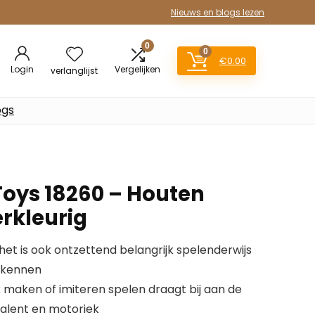
Nieuws en blogs lezen
0
0
€
0.00
Login
Vergelijken
verlanglijst
ogs
Toys 18260 – Houten
rkleurig
, het is ook ontzettend belangrijk spelenderwijs
d kennen
 maken of imiteren spelen draagt bij aan de
 talent en motoriek