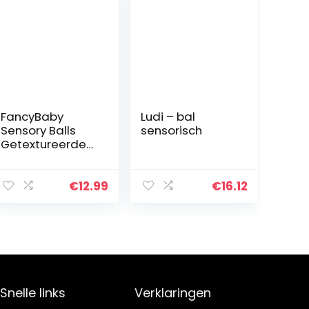
FancyBaby
Ludi – bal
Sensory Balls
sensorisch
Getextureerde
Set van 6 Ballen
Fidget Toys
Packet
€
12.99
€
16.12
Badspeelgoed
voor Baby’s en
Peuters
Montessori…
Snelle links
Verklaringen