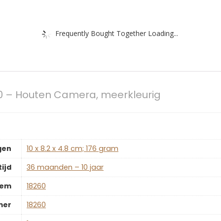
Frequently Bought Together Loading...
60 – Houten Camera, meerkleurig
gen
‎10 x 8.2 x 4.8 cm; 176 gram
ijd
‎36 maanden – 10 jaar
tem
‎18260
mer
‎18260