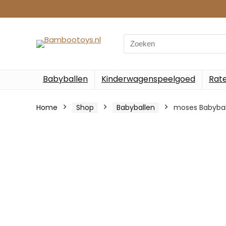
Search
for:
Babyballen
Kinderwagenspeelgoed
Rate
Home
Shop
Babyballen
moses Babybal