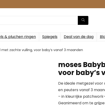
ls & pluchen ringen
Spiegels
Deal van de dag
Bl
 met zachte vulling, voor baby’s vanaf 3 maanden
moses Babyba
voor baby’s
De ideale metgezel voor 
en peuters vanaf 3 maand
– in kleurrijke patchwork-
Geanimeerd om te grijpe