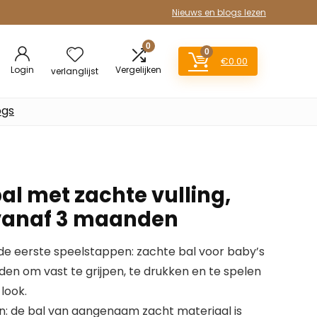
Nieuws en blogs lezen
0
0
€
0.00
Login
Vergelijken
verlanglijst
ogs
l met zachte vulling,
 vanaf 3 maanden
de eerste speelstappen: zachte bal voor baby’s
en om vast te grijpen, te drukken en te spelen
look.
n: de bal van aangenaam zacht materiaal is