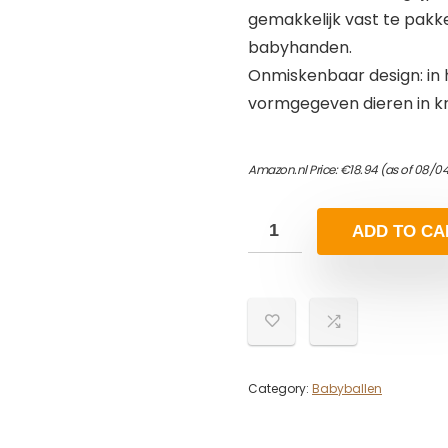
gemakkelijk vast te pakke
babyhanden.
Onmiskenbaar design: in h
vormgegeven dieren in kr
Amazon.nl Price:
€
18.94
(as of 08/04
ADD TO CA
Category:
Babyballen