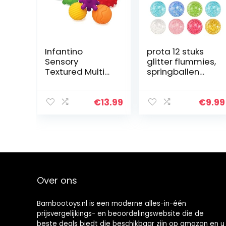
Infantino
prota 12 stuks
Sensory
glitter flummies,
Textured Multi
springballen
Ball Set – 6-
voor kinderen,
delige
glitter flummies,
getextureerde
kleine flummis,
€
13.99
€
9.99
ballenset,
als
speelgoed voor
gastgeschenk,
sensorische
32 mm…
ontdekking en…
Over ons
Bambootoys.nl is een moderne alles-in-één
prijsvergelijkings- en beoordelingswebsite die de
beste deals biedt die beschikbaar zijn op amazon en u