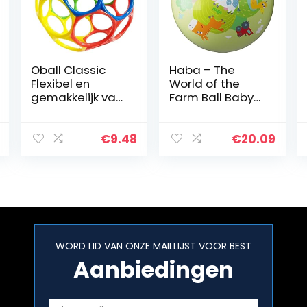
Oball Classic
Haba – The
Flexibel en
World of the
gemakkelijk vast
Farm Ball Baby
te pakken
Toy,
ontwerp,
Multicoloured
Meerkleurig
(306004)
€
9.48
€
20.09
WORD LID VAN ONZE MAILLIJST VOOR BEST
Aanbiedingen