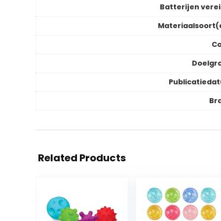
Batterijen verei
Materiaalsoort(
Co
Doelgr
Publicatieda
Br
Related Products