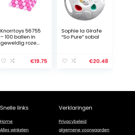
Knorrtoys 56755
Sophie la Girafe
– 100 ballen in
“So Pure” sobal
geweldig roze
en roze zonder
gevaarlijke
weekmakers Ø6
€
19.75
€
20.48
cm – TÜV-
gecertificeerd –
Snelle links
Verklaringen
Home
Privacybeleid
Alles winkelen
algemene voorwaarden