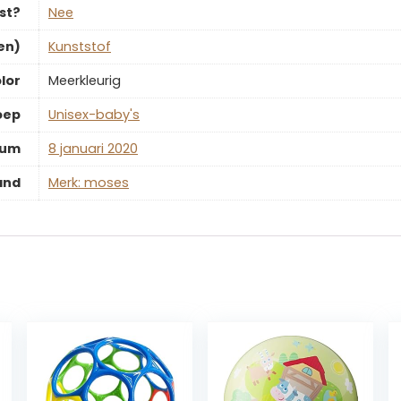
st?
‎Nee
en)
‎Kunststof
lor
‎Meerkleurig
oep
‎Unisex-baby's
tum
‎8 januari 2020
and
Merk: moses