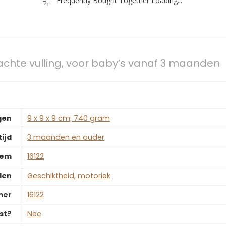
Frequently Bought Together Loading...
chte vulling, voor baby’s vanaf 3 maanden
gen
‎9 x 9 x 9 cm; 740 gram
ijd
‎3 maanden en ouder
tem
‎16122
len
‎Geschiktheid, motoriek
mer
‎16122
st?
‎Nee