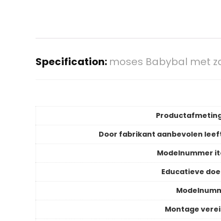
Specification:
moses Babybal met za
Productafmetin
Door fabrikant aanbevolen leeft
Modelnummer i
Educatieve doe
Modelnum
Montage verei