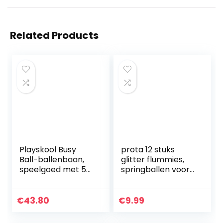
Related Products
Playskool Busy
prota 12 stuks
Ball-ballenbaan,
glitter flummies,
speelgoed met 5
springballen voor
ballen voor baby’s
kinderen, glitter
vanaf 9 maanden
flummies, kleine
(exclusief bij
flummis, als
€
43.80
€
9.99
Amazon)
gastgeschenk, 32
mm…