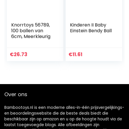
Knorrtoys 56789,
Kinderen II Baby
100 ballen van
Einstein Bendy Ball
6cm, Meerkleurig
€
26.73
€
11.61
Over ons
Bambootoys.nl is een moderne alles-in-één prijsvergelijkings-
en beoordelingswebsite die de beste deals biedt die
beschikbaar zijn op amazon en u op de hoogte houdt via de
laatst toegevoegde blogs. Alle afbeeldingen zijn