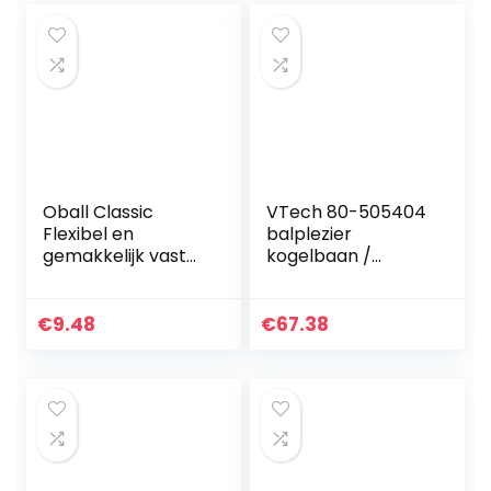
Oball Classic
VTech 80-505404
Flexibel en
balplezier
gemakkelijk vast
kogelbaan /
te pakken
babyspeelgoed,
ontwerp,
meerkleurig
Meerkleurig
€
9.48
€
67.38