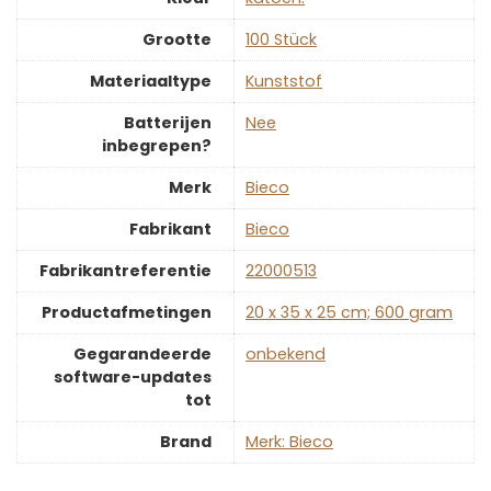
Grootte
‎100 Stück
Materiaaltype
‎Kunststof
Batterijen
‎Nee
inbegrepen?
Merk
‎Bieco
Fabrikant
‎Bieco
Fabrikantreferentie
‎22000513
Productafmetingen
‎20 x 35 x 25 cm; 600 gram
Gegarandeerde
‎onbekend
software-updates
tot
Brand
Merk: Bieco