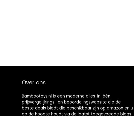
Over ons
Bambootoys.nl is een moderne alles-in-één
prijsvergelijkings- en beoordelingswebsite die de
beste deals biedt die beschikbaar zijn op amazon en u
op de hoogte houdt via de laatst toegevoegde blogs.
Alle afbeeldingen zijn auteursrechtelijk beschermd
door hun respectievelijke eigenaren. Alle geciteerde
inhoud is afgeleid van hun respectievelijke bronnen.