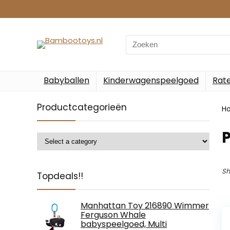
Search
for:
Babyballen
Kinderwagenspeelgoed
Rate
Productcategorieën
H
Sh
Topdeals!!
Manhattan Toy 216890 Wimmer
Ferguson Whale
babyspeelgoed, Multi