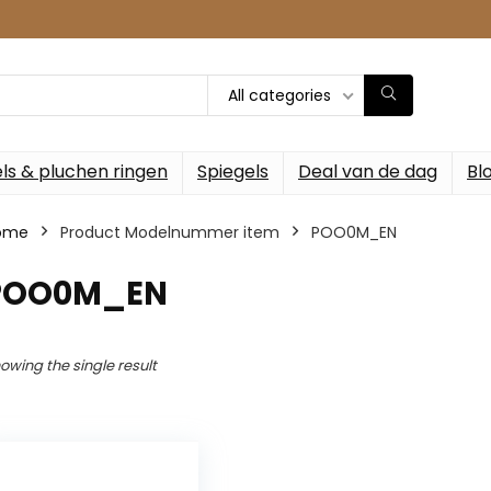
All categories
ls & pluchen ringen
Spiegels
Deal van de dag
Bl
ome
Product Modelnummer item
‎POO0M_EN
‎POO0M_EN
owing the single result