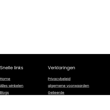
Snelle links
Verklaringen
Home
Privacybeleid
Alles winkelen
algemene voorwaarden
Blogs
Gelieerde
openbaarmaking
Onze webshops
Overzicht