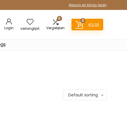
Nieuws en blogs lezen
0
0
€
0.00
Login
Vergelijken
verlanglijst
ogs
Default sorting