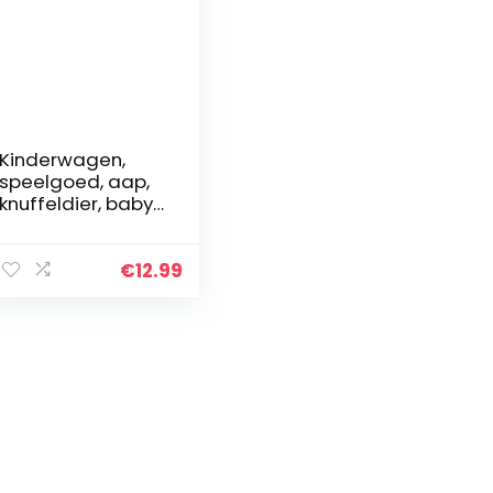
Kinderwagen,
speelgoed, aap,
knuffeldier, baby
–
babyspeelgoed,
babyzitje,
€
12.99
speelbooghanger
, sensorisch
speelgoed…