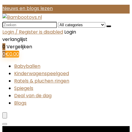
Nieuws en blogs lezen
Search
for:
Login / Register is disabled
Login
verlanglijst
0
Vergelijken
0
€
0.00
Babyballen
Kinderwagenspeelgoed
Ratels & pluchen ringen
Spiegels
Deal van de dag
Blogs
Productcategorieën