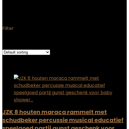
‎2.54 x 2.54 x 2.54 cm; 620
gram
Filter
Showing the single result
Added to wishlist
Removed from wishlist
0
Add to compare
JZK 8 houten maraca rammelt met
schudbeker percussie musical educatief
speelgoed partij gunst geschenk voor