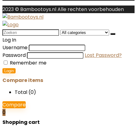
2023 © Bambootoys.nl Alle rechten voorbehouden
Search
for:
Log In
Username
Password
Lost Password?
Remember me
Login
Compare items
Total (
0
)
Compare
0
Shopping cart