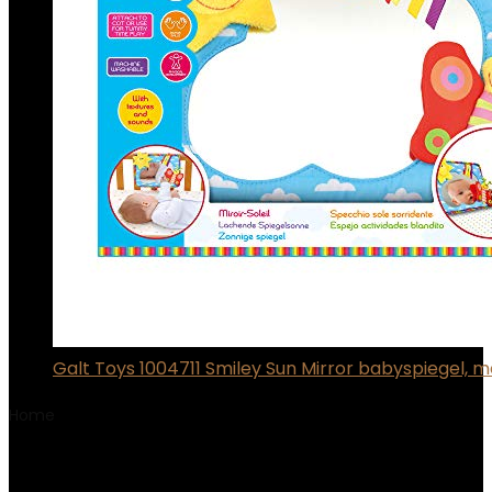
Galt Toys 1004711 Smiley Sun Mirror babyspiegel, m
Home
Product Productafmetingen
‎2.54 x 2.54 x 2.54
cm; 620 gram