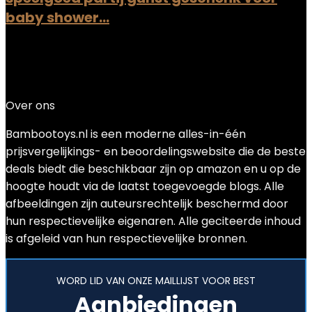
baby shower…
Added to wishlist
Removed from wishlist
0
Add to compare
€
17.99
Over ons
Bambootoys.nl is een moderne alles-in-één
prijsvergelijkings- en beoordelingswebsite die de beste
deals biedt die beschikbaar zijn op amazon en u op de
hoogte houdt via de laatst toegevoegde blogs. Alle
afbeeldingen zijn auteursrechtelijk beschermd door
hun respectievelijke eigenaren. Alle geciteerde inhoud
is afgeleid van hun respectievelijke bronnen.
WORD LID VAN ONZE MAILLIJST VOOR BEST
Aanbiedingen