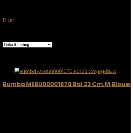
‎MEBU00001670
Filter
Showing the single result
Added to wishlist
Removed from wishlist
0
Add to compare
Bumba MEBU00001670 Bal 23 Cm,M,Blauw
Added to wishlist
Removed from wishlist
0
Add to compare
€
17.86