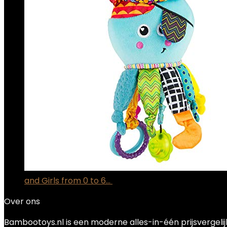
and Girls from 0 to 6…
€
14.57
Over ons
Bambootoys.nl is een moderne alles-in-één prijsvergelij