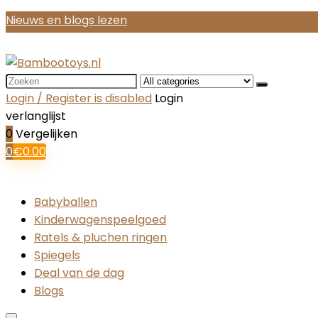
Nieuws en blogs lezen
Search
for:
Login / Register is disabled
Login
verlanglijst
0
Vergelijken
0
€
0.00
Babyballen
Kinderwagenspeelgoed
Ratels & pluchen ringen
Spiegels
Deal van de dag
Blogs