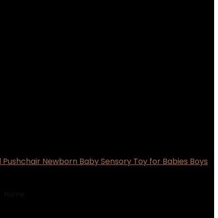
 Pushchair Newborn Baby Sensory Toy for Babies Boys
Home
Product Modelnummer
‎MEBU00001670