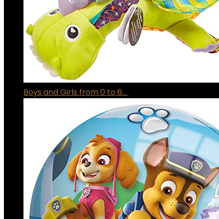
Boys and Girls from 0 to 6…
€
14.99