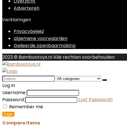
Overzicht
Adverteren
Verklaringen
Privacybeleid
algemene voorwaarden
Gelieerde openbaarmaking
2023 © Bambootoys.nl Alle rechten voorbehouden
Search
for:
Log In
Username
Password
Lost Password?
Remember me
Login
Compare items