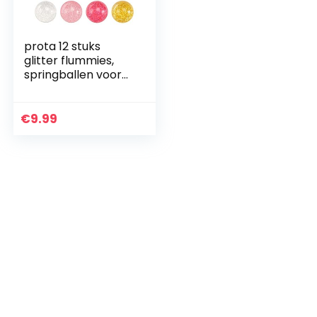
prota 12 stuks
glitter flummies,
springballen voor
kinderen, glitter
flummies, kleine
flummis, als
€
9.99
gastgeschenk, 32
mm…