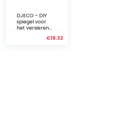
DJECO – DIY
spiegel voor
het versieren
van snoep
€
19.32
bloemen
(DJ07908).