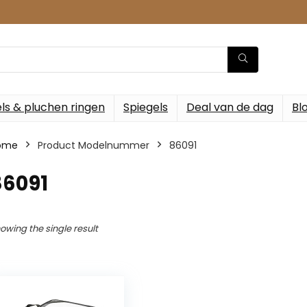
ls & pluchen ringen
Spiegels
Deal van de dag
Bl
ome
Product Modelnummer
‎86091
86091
owing the single result