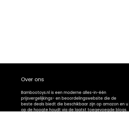
Over ons
Bambootoys.nl is een moderne alles-in-één
prijsvergelijkings- en beoordelingswebsite die de
beste deals biedt die beschikbaar zijn op amazon en u
op de hoogte houdt via de laatst toegevoegde blogs.
Alle afbeeldingen zijn auteursrechtelijk beschermd
door hun respectievelijke eigenaren. Alle geciteerde
inhoud is afgeleid van hun respectievelijke bronnen.