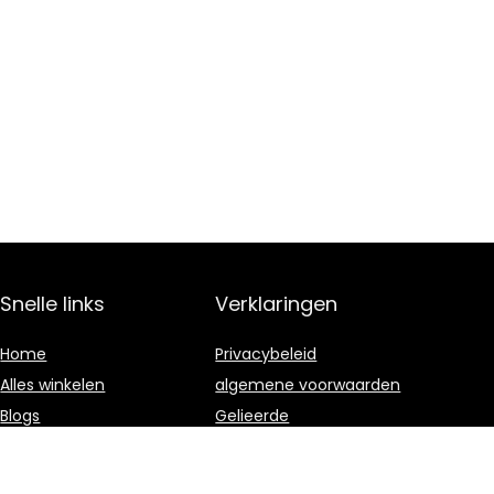
Snelle links
Verklaringen
Home
Privacybeleid
Alles winkelen
algemene voorwaarden
Blogs
Gelieerde
openbaarmaking
Onze webshops
Overzicht