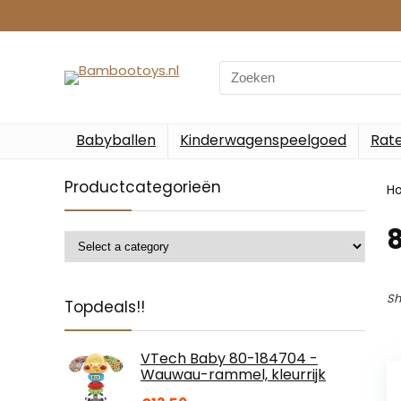
Search
for:
Babyballen
Kinderwagenspeelgoed
Rate
Productcategorieën
H
‎
Sh
Topdeals!!
VTech Baby 80-184704 -
Wauwau-rammel, kleurrijk