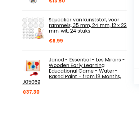
€
13.50
Squeaker van kunststof, voor
rammels, 35 mm, 24 mm, 12 x 22
mm, wit, 24 stuks
€
8.99
Janod - Essential - Les Miroirs -
Wooden Early Learning
Educational Game - Water-
Based Paint - from 18 Months,
J05069
€
37.30