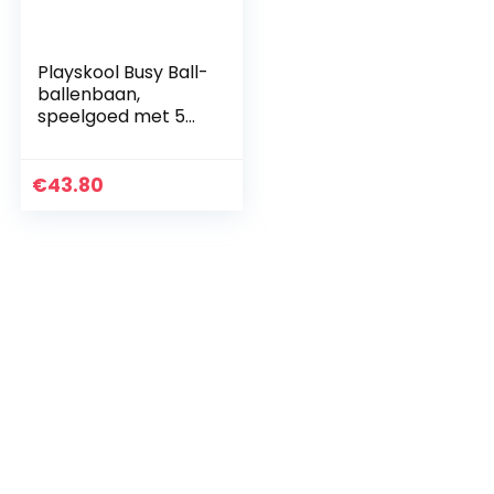
Playskool Busy Ball-
ballenbaan,
speelgoed met 5
ballen voor baby’s
vanaf 9 maanden
(exclusief bij
€
43.80
Amazon)