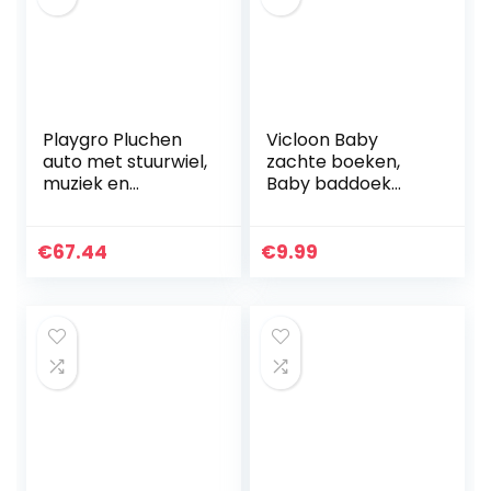
Playgro Pluchen
Vicloon Baby
auto met stuurwiel,
zachte boeken,
muziek en
Baby baddoek
lichteffecten,
boek, Rustige
vanaf 6 maanden,
Boeken voor 0-3
Music and Lights
jaar oude peuters
€
67.44
€
9.99
Comfy Car,
kinderen, 3D
veelkleurig…
Zintuiglijke…