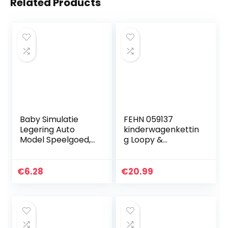
Related Products
Baby Simulatie
FEHN 059137
Legering Auto
kinderwagenkettin
Model Speelgoed,
g Loopy &
Kinderen
Lotta/mobiele
Multifunctionele
ketting met
Vrachtwagen
schattige figuren
€
6.28
€
20.99
Voertuig Model
voor het flexibel
Speelgoed Pull-
ophangen aan…
Along…